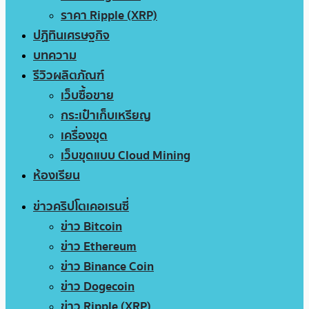
ราคา Ripple (XRP)
ปฏิทินเศรษฐกิจ
บทความ
รีวิวผลิตภัณฑ์
เว็บซื้อขาย
กระเป๋าเก็บเหรียญ
เครื่องขุด
เว็บขุดแบบ Cloud Mining
ห้องเรียน
ข่าวคริปโตเคอเรนซี่
ข่าว Bitcoin
ข่าว Ethereum
ข่าว Binance Coin
ข่าว Dogecoin
ข่าว Ripple (XRP)