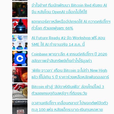
จำใจย้าย! ทีมนักพัฒนา Bitcoin Red หันซบ AI
จีน หลังโดน OpenAI บล็อกไม่ให้ใช้
แฮกเกอร์เกาหลีเหนืออัปเกรดใช้ AI กวาดคริปโทฯ
ทั่วโลก ตัวเลขพุ่งแตะ 66%
AI Future Ready #2 จัด Workshop ฟรี สอน
SME ใช้ AI ทำงานจริง 14 ส.ค. นี้
Coinbase พาเจาะลึก 4 เทรนด์คริปโทฯ ปี 2026
สลัดภาพจำสินทรัพย์เก็งกำไรไร้มูลค่า
‘พิชัย จาวลา’ เตือน Bitcoin จะไม่ทำ New High
แล้ว ชี้ไม่เกิน 5 ปี ราคาร่วงเหลือหลักพันดอลลาร์
Bitcoin เข้าสู่ ‘สัปดาห์เงินเฟ้อ’ ส่องไทม์ไลน์ 3
ตัวเลขเศรษฐกิจสหรัฐฯ ที่ต้องระวัง
อวสานคริปโทฯ เกลื่อนตลาด! โปรเจกต์แห่ปิดตัว
ทะลุ 100 แห่ง หลังแฮ็กระบาด-เงินทุนหดหาย