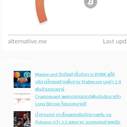
ประเด็นล่าสุด
Mastercard ปิดดีลเข้าซื้อกิจการ BVNK ผู้ให้
บริการโครงสร้างพื้นฐาน Stablecoin มูลค่า 1.8
พันล้านดอลลาร์
Cryptoquant เผยกองทุนเฮดจ์ฟันด์กลับมาเปิด
Long Bitcoin ในรอบหลายปี
น้ำตานอง! สาวโดนแฮกเงินจัดงานแต่ง บน
Polygon กว่า 3.5 แสนบาท วอนชุมชนช่วยเหลือ