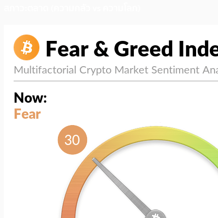
สภาวะตลาด (ความกลัว vs ความโลภ)