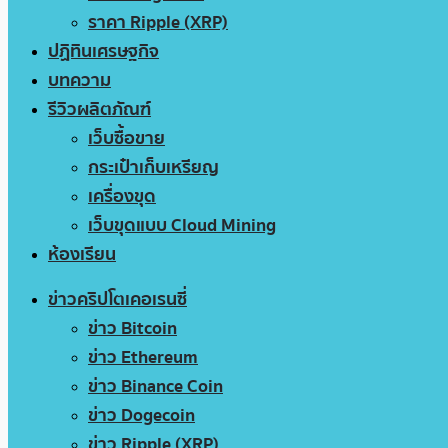
ราคา Ripple (XRP)
ปฏิทินเศรษฐกิจ
บทความ
รีวิวผลิตภัณฑ์
เว็บซื้อขาย
กระเป๋าเก็บเหรียญ
เครื่องขุด
เว็บขุดแบบ Cloud Mining
ห้องเรียน
ข่าวคริปโตเคอเรนซี่
ข่าว Bitcoin
ข่าว Ethereum
ข่าว Binance Coin
ข่าว Dogecoin
ข่าว Ripple (XRP)