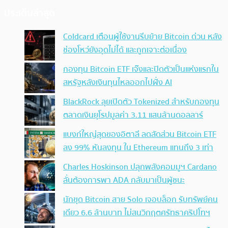
ประเด็นล่าสุด
Coldcard เตือนผู้ใช้งานรีบย้าย Bitcoin ด่วน หลัง
ช่องโหว่ยังอุดไม่ได้ และถูกเจาะต่อเนื่อง
กองทุน Bitcoin ETF เจ๊งและปิดตัวเป็นแห่งแรกใน
สหรัฐหลังเงินทุนไหลออกไปฝั่ง AI
BlackRock ลุยเปิดตัว Tokenized สำหรับกองทุน
ตลาดเงินยุโรปมูลค่า 3.11 แสนล้านดอลลาร์
แบงก์ใหญ่สุดของอิตาลี ลดสัดส่วน Bitcoin ETF
ลง 99% หันลงทุน ใน Ethereum แทนถึง 3 เท่า
Charles Hoskinson ปลุกพลังคอมมูฯ Cardano
ลั่นต้องการพา ADA กลับมาเป็นผู้ชนะ
นักขุด Bitcoin สาย Solo เจอบล็อก รับทรัพย์คน
เดียว 6.6 ล้านบาท ไม่สนวิกฤตศรัทธาคริปโทฯ