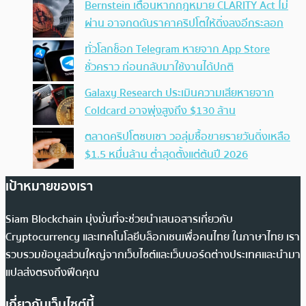
Bernstein เตือนหากกฎหมาย CLARITY Act ไม่
ผ่าน อาจกดดันราคาคริปโตให้ดิ่งลงอีกระลอก
ทั่วโลกช็อก Telegram หายจาก App Store
ชั่วคราว ก่อนกลับมาใช้งานได้ปกติ
Galaxy Research ประเมินความเสียหายจาก
Coldcard อาจพุ่งสูงถึง $130 ล้าน
ตลาดคริปโตซบเซา วอลุ่มซื้อขายรายวันดิ่งเหลือ
$1.5 หมื่นล้าน ต่ำสุดตั้งแต่ต้นปี 2026
เป้าหมายของเรา
Siam Blockchain มุ่งมั่นที่จะช่วยนำเสนอสารเกี่ยวกับ
Cryptocurrency และเทคโนโลยีบล็อกเชนเพื่อคนไทย ในภาษาไทย เรา
รวบรวมข้อมูลส่วนใหญ่จากเว็บไซต์และเว็บบอร์ดต่างประเทศและนำมา
แปลส่งตรงถึงฟีดคุณ
เกี่ยวกับเว็บไซต์นี้