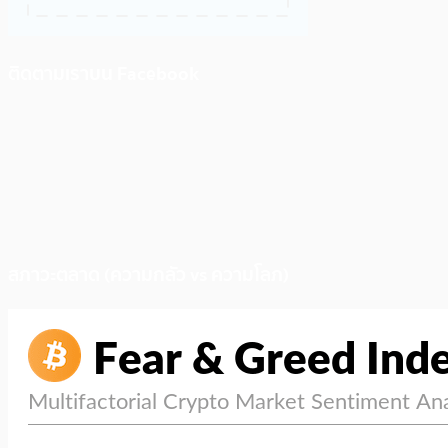
ติดตามเราบน Facebook
สภาวะตลาด (ความกลัว vs ความโลภ)