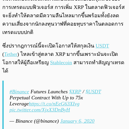
การเทรดแบบฟิวเจอร์ส การเพิ่ม XRP ในตลาดฟิวเจอร์ส
จะยิ่งทำให้ตลาดมีความลืนไหลมากขึ้นพร้อมทั้งยังลด
ความเสี่ยงจากนักลงทุนวาฬที่คอยทุบราคาในตลอดการ
เทรดแบบปกติ
ซึ่งปรากฎการณ์นี้จะเปิดโอกาสให้สกุลเงิน
USDT
(
Tether
) ไหลเข้าสู่ตลาด XRP มากขึ้นเพราะมันจะเปิด
โอกาสให้ผู้ถือเหรียญ
Stablecoin
สามารถทำสัญญาเทรด
ได้
#Binance
Futures Launches
$XRP
/
$USDT
Perpetual Contract With Up to 75x
Leverage
https://t.co/nEeG63XIvg
pic.twitter.com/XjxX3DnByH
— Binance (@binance)
January 6, 2020