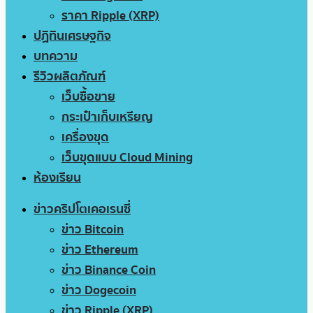
ราคา Ripple (XRP)
ปฏิทินเศรษฐกิจ
บทความ
รีวิวผลิตภัณฑ์
เว็บซื้อขาย
กระเป๋าเก็บเหรียญ
เครื่องขุด
เว็บขุดแบบ Cloud Mining
ห้องเรียน
ข่าวคริปโตเคอเรนซี่
ข่าว Bitcoin
ข่าว Ethereum
ข่าว Binance Coin
ข่าว Dogecoin
ข่าว Ripple (XRP)