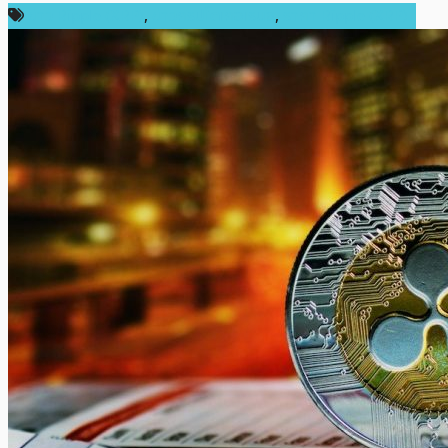
ข่าว Ripple (XRP)
,
ข่าวคริปโตเคอเรนซี่
,
ราคา Ripple (XRP)