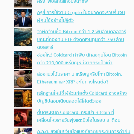
ครั้ง เพื่อสกัดแก๊งมิจฉาชีพ
กูรูชี้ การใช้งาน Crypto ในอนาคตจะราบรื่นจน
ผู้คนใช้อย่างไม่รู้ตัว
วาฬกว้านซื้อ Bitcoin กว่า 1.2 พันล้านดอลลาร์
ขณะที่กองทุน ETF ดึงดูดเงินทุนกว่า 750 ล้าน
ดอลลาร์
ช่องโหว่ Coldcard ทำพิษ นักลงทุนโอน Bitcoin
กว่า 210,000 เหรียญหนีจากกระเป๋าเก่า
ส่องแนวโน้มราคา 3 เหรียญคริปโทฯ Bitcoin,
Ethereum และ XRP จะไปทางไหนต่อ?
หลักฐานใหม่ชี้ ผู้ร่วมก่อตั้ง Coldcard อาจสร้าง
บัญชีปลอมเนียนสอดไส้โค้ดตัวเอง
ตื่นตระหนก Coldcard! กระเป๋า Bitcoin ที่
เคลื่อนไหวรายวันพุ่งแตะนิวไฮในรอบ 8 เดือน
ก.ล.ต. ชงเข้ม! จับมือแบงก์ชาติยกระดับการกำกับ