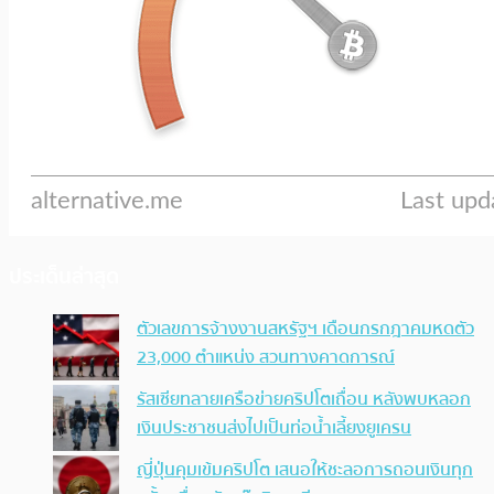
ประเด็นล่าสุด
ตัวเลขการจ้างงานสหรัฐฯ เดือนกรกฎาคมหดตัว
23,000 ตำแหน่ง สวนทางคาดการณ์
รัสเซียทลายเครือข่ายคริปโตเถื่อน หลังพบหลอก
เงินประชาชนส่งไปเป็นท่อน้ำเลี้ยงยูเครน
ญี่ปุ่นคุมเข้มคริปโต เสนอให้ชะลอการถอนเงินทุก