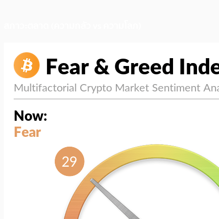
สภาวะตลาด (ความกลัว vs ความโลภ)