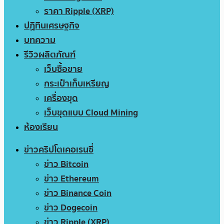
ราคา Ripple (XRP)
ปฏิทินเศรษฐกิจ
บทความ
รีวิวผลิตภัณฑ์
เว็บซื้อขาย
กระเป๋าเก็บเหรียญ
เครื่องขุด
เว็บขุดแบบ Cloud Mining
ห้องเรียน
ข่าวคริปโตเคอเรนซี่
ข่าว Bitcoin
ข่าว Ethereum
ข่าว Binance Coin
ข่าว Dogecoin
ข่าว Ripple (XRP)