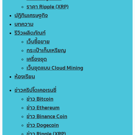
ราคา Ripple (XRP)
ปฏิทินเศรษฐกิจ
บทความ
รีวิวผลิตภัณฑ์
เว็บซื้อขาย
กระเป๋าเก็บเหรียญ
เครื่องขุด
เว็บขุดแบบ Cloud Mining
ห้องเรียน
ข่าวคริปโตเคอเรนซี่
ข่าว Bitcoin
ข่าว Ethereum
ข่าว Binance Coin
ข่าว Dogecoin
ข่าว Ripple (XRP)