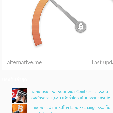
ประเด็นล่าสุด
แฮกเกอร์เกาหลีเหนือมุ่งเป้า Coinbase เจาะระบบ
องค์กรกว่า 1,640 แห่งทั่วโลก ขโมยกระเป๋าคริปโต
เทียบชัดๆ! ฝากคริปโทฯ ไว้บน Exchange หรือเก็บ