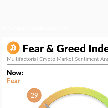
สภาวะตลาด (ความกลัว vs ความโลภ)