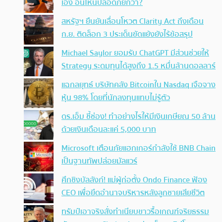
เอง อันไหนปลอดภัยกว่า?
สหรัฐฯ ยืนยันเลื่อนโหวต Clarity Act ถึงเดือน
ก.ย. ติดล็อก 3 ประเด็นขัดแย้งยังไร้ข้อสรุป
Michael Saylor ยอมรับ ChatGPT มีส่วนช่วยให้
Strategy ระดมทุนได้สูงถึง 1.5 หมื่นล้านดอลลาร์
แฉกลยุทธ์ บริษัทคลัง Bitcoinใน Nasdaq เจือจาง
หุ้น 98% โดยที่นักลงทุนแทบไม่รู้ตัว
ดร.เอ็ม ชี้ช่อง! ทำอย่างไรให้มีเงินเกษียณ 50 ล้าน
ด้วยเงินเดือนละแค่ 5,000 บาท
Microsoft เตือนภัยแฮกเกอร์กำลังใช้ BNB Chain
เป็นฐานทัพปล่อยมัลแวร์
ศึกชิงบัลลังก์! แม่ผู้ก่อตั้ง Ondo Finance ฟ้อง
CEO เพื่อยึดอำนาจบริหารหลังลูกชายเสียชีวิต
ทรัมป์เอาจริง สั่งทำเนียบขาวรื้อเกณฑ์จริยธรรม