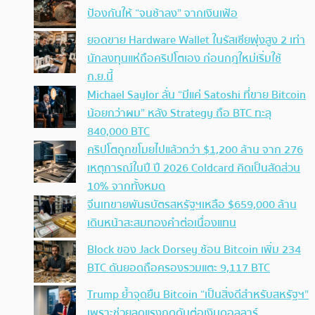
ป้องกันให้ “จนช้าลง” จากเงินเฟ้อ
ยอดขาย Hardware Wallet ในรัสเซียพุ่งสูง 2 เท่า
นักลงทุนแห่ถือคริปโตเอง ก่อนกฎใหม่เริ่มใช้
ก.ย.นี้
Michael Saylor ลั่น “มีแค่ Satoshi ที่ขาย Bitcoin
น้อยกว่าผม” หลัง Strategy ถือ BTC ทะลุ
840,000 BTC
คริปโตถูกขโมยไปแล้วกว่า $1,200 ล้าน จาก 276
เหตุการณ์ในปี ปี 2026 Coldcard คิดเป็นสัดส่วน
10% จากทั้งหมด
จีนเทขายพันธบัตรสหรัฐฯเหลือ $659,000 ล้าน
เดินหน้าสะสมทองคำต่อเนื่องแทน
Block ของ Jack Dorsey ช้อน Bitcoin เพิ่ม 234
BTC ดันยอดถือครองรวมแตะ 9,117 BTC
Trump ย้ำจุดยืน Bitcoin “เป็นสิ่งดีสำหรับสหรัฐฯ”
เพราะช่วยลดแรงกดดันต่อเงินดอลลาร์