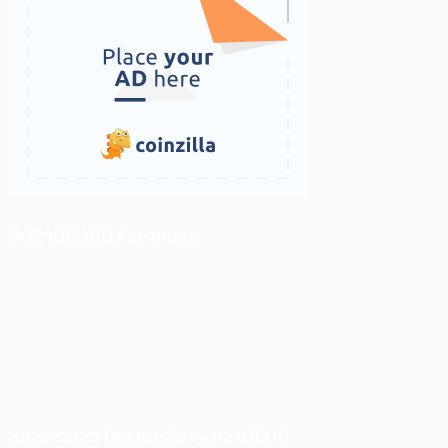
ติดตามเราบน Facebook
สภาวะตลาด (ความกลัว vs ความโลภ)