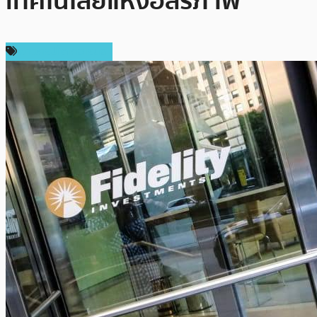
เทคโนโลยีแห่งอิสรภาพ
ข่าวคริปโตเคอเรนซี่