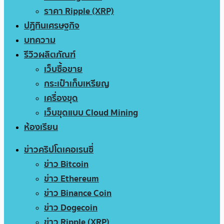
ราคา Ripple (XRP)
ปฏิทินเศรษฐกิจ
บทความ
รีวิวผลิตภัณฑ์
เว็บซื้อขาย
กระเป๋าเก็บเหรียญ
เครื่องขุด
เว็บขุดแบบ Cloud Mining
ห้องเรียน
ข่าวคริปโตเคอเรนซี่
ข่าว Bitcoin
ข่าว Ethereum
ข่าว Binance Coin
ข่าว Dogecoin
ข่าว Ripple (XRP)