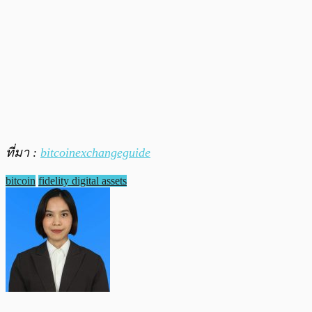
ที่มา :
bitcoinexchangeguide
bitcoin
fidelity digital assets