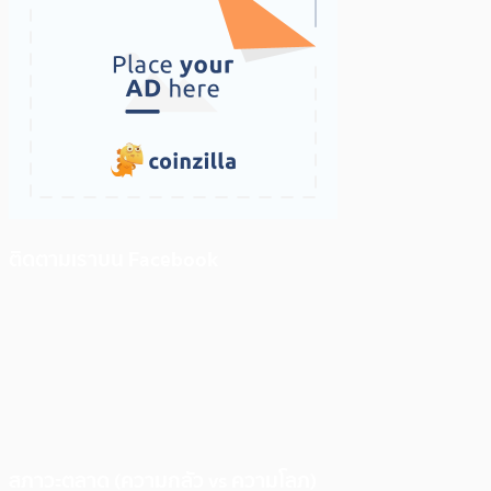
ติดตามเราบน Facebook
สภาวะตลาด (ความกลัว vs ความโลภ)