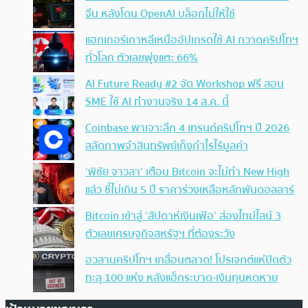
จีน หลังโดน OpenAI บล็อกไม่ให้ใช้
แฮกเกอร์เกาหลีเหนืออัปเกรดใช้ AI กวาดคริปโทฯ
ทั่วโลก ตัวเลขพุ่งแตะ 66%
AI Future Ready #2 จัด Workshop ฟรี สอน
SME ใช้ AI ทำงานจริง 14 ส.ค. นี้
Coinbase พาเจาะลึก 4 เทรนด์คริปโทฯ ปี 2026
สลัดภาพจำสินทรัพย์เก็งกำไรไร้มูลค่า
‘พิชัย จาวลา’ เตือน Bitcoin จะไม่ทำ New High
แล้ว ชี้ไม่เกิน 5 ปี ราคาร่วงเหลือหลักพันดอลลาร์
Bitcoin เข้าสู่ ‘สัปดาห์เงินเฟ้อ’ ส่องไทม์ไลน์ 3
ตัวเลขเศรษฐกิจสหรัฐฯ ที่ต้องระวัง
อวสานคริปโทฯ เกลื่อนตลาด! โปรเจกต์แห่ปิดตัว
ทะลุ 100 แห่ง หลังแฮ็กระบาด-เงินทุนหดหาย