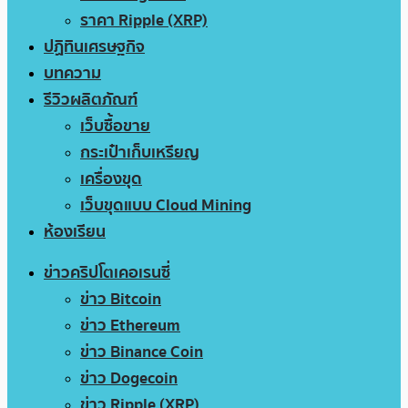
ราคา Ripple (XRP)
ปฏิทินเศรษฐกิจ
บทความ
รีวิวผลิตภัณฑ์
เว็บซื้อขาย
กระเป๋าเก็บเหรียญ
เครื่องขุด
เว็บขุดแบบ Cloud Mining
ห้องเรียน
ข่าวคริปโตเคอเรนซี่
ข่าว Bitcoin
ข่าว Ethereum
ข่าว Binance Coin
ข่าว Dogecoin
ข่าว Ripple (XRP)