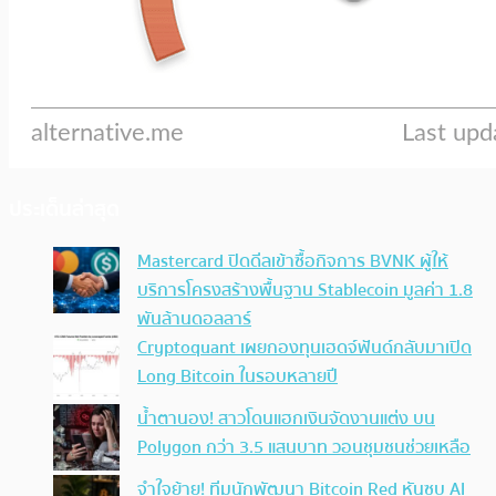
ประเด็นล่าสุด
Mastercard ปิดดีลเข้าซื้อกิจการ BVNK ผู้ให้
บริการโครงสร้างพื้นฐาน Stablecoin มูลค่า 1.8
พันล้านดอลลาร์
Cryptoquant เผยกองทุนเฮดจ์ฟันด์กลับมาเปิด
Long Bitcoin ในรอบหลายปี
น้ำตานอง! สาวโดนแฮกเงินจัดงานแต่ง บน
Polygon กว่า 3.5 แสนบาท วอนชุมชนช่วยเหลือ
จำใจย้าย! ทีมนักพัฒนา Bitcoin Red หันซบ AI