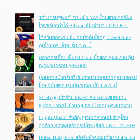
ประเด็นล่าสุด
‘เต๋า เศรษฐพงศ์’ งานเข้า NAS โดนแฮกเกอร์ฝัง
ไวรัสเรียกค่าไถ่ Bitcoin เป็นจำนวน 0.07 BTC
ไต้หวันยกระดับเข้ม จ่อบังคับใช้กฏ Travel Rule
คุมโอนคริปโทฯ เริ่ม ต.ค. นี้
ตลาดคริปโทฯ ฟื้น! Bitcoin ยื้อแถว $64,700 ลุ้น
ทะลุผ่านกรอบ $65,000
ปูตินตัดหน้าทรัมป์ เซ็นลงนามอนุมัติกฎหมายคริป
โทฯ ฉบับแรก เริ่มมีผลบังคับใช้ 1 ก.ย. นี้
Strategy เข้าร่วม Invest America สมทบทุน
8,200 บาท/ปี เข้าบัญชีทรัมป์แจกบุตรพนักงาน
CryptoQuant ส่งสัญญาณตลาดหมีเข้าสู่โค้ง
สุดท้าย หลังพบเจ้าคริปโทฯ ซุ่มเก็บ BTC และ ETH
Dubai Duty Free เปิดรับชำระเงินด้วย Shiba Inu