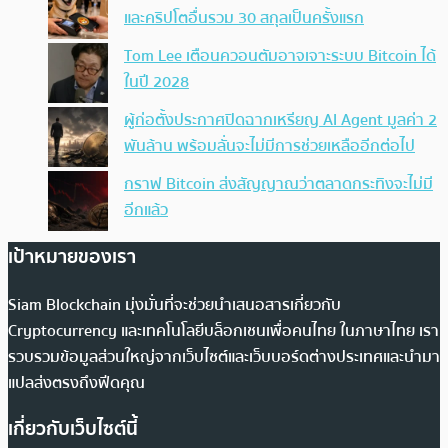
และคริปโตอื่นรวม 30 สกุลเป็นครั้งแรก
Tom Lee เตือนควอนตัมอาจเจาะระบบ Bitcoin ได้
ในปี 2028
ผู้ก่อตั้งประกาศปิดฉากเหรียญ AI Agent มูลค่า 2
พันล้าน พร้อมลั่นจะไม่มีการช่วยเหลืออีกต่อไป
กราฟ Bitcoin ส่งสัญญาณว่าตลาดกระทิงจะไม่มี
อีกแล้ว
เป้าหมายของเรา
Siam Blockchain มุ่งมั่นที่จะช่วยนำเสนอสารเกี่ยวกับ
Cryptocurrency และเทคโนโลยีบล็อกเชนเพื่อคนไทย ในภาษาไทย เรา
รวบรวมข้อมูลส่วนใหญ่จากเว็บไซต์และเว็บบอร์ดต่างประเทศและนำมา
แปลส่งตรงถึงฟีดคุณ
เกี่ยวกับเว็บไซต์นี้