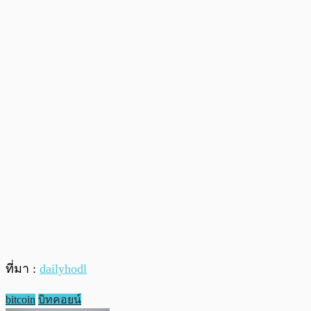
ที่มา :
dailyhodl
bitcoin
บิทคอยน์