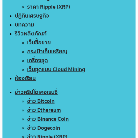
ราคา Ripple (XRP)
ปฏิทินเศรษฐกิจ
บทความ
รีวิวผลิตภัณฑ์
เว็บซื้อขาย
กระเป๋าเก็บเหรียญ
เครื่องขุด
เว็บขุดแบบ Cloud Mining
ห้องเรียน
ข่าวคริปโตเคอเรนซี่
ข่าว Bitcoin
ข่าว Ethereum
ข่าว Binance Coin
ข่าว Dogecoin
ข่าว Ripple (XRP)