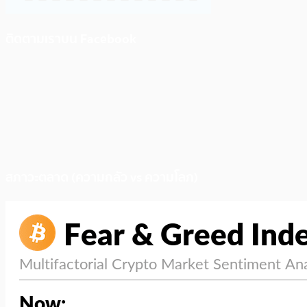
ติดตามเราบน Facebook
สภาวะตลาด (ความกลัว vs ความโลภ)