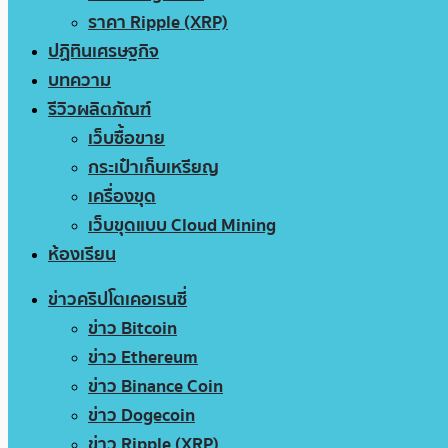
ราคา Ripple (XRP)
ปฏิทินเศรษฐกิจ
บทความ
รีวิวผลิตภัณฑ์
เว็บซื้อขาย
กระเป๋าเก็บเหรียญ
เครื่องขุด
เว็บขุดแบบ Cloud Mining
ห้องเรียน
ข่าวคริปโตเคอเรนซี่
ข่าว Bitcoin
ข่าว Ethereum
ข่าว Binance Coin
ข่าว Dogecoin
ข่าว Ripple (XRP)