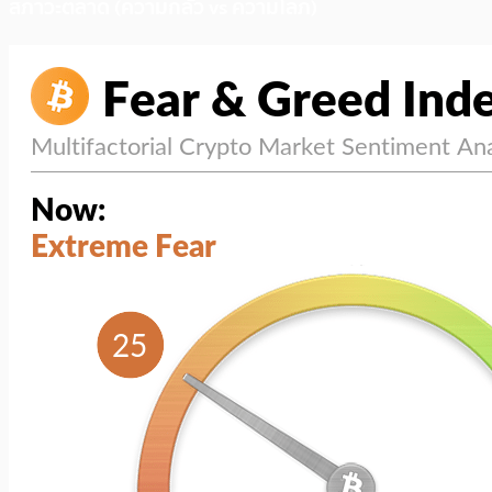
สภาวะตลาด (ความกลัว vs ความโลภ)