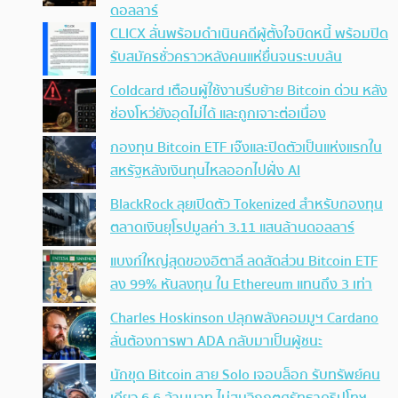
ดอลลาร์
CLICX ลั่นพร้อมดำเนินคดีผู้ตั้งใจบิดหนี้ พร้อมปิด
รับสมัครชั่วคราวหลังคนแห่ยื่นจนระบบล้น
Coldcard เตือนผู้ใช้งานรีบย้าย Bitcoin ด่วน หลัง
ช่องโหว่ยังอุดไม่ได้ และถูกเจาะต่อเนื่อง
กองทุน Bitcoin ETF เจ๊งและปิดตัวเป็นแห่งแรกใน
สหรัฐหลังเงินทุนไหลออกไปฝั่ง AI
BlackRock ลุยเปิดตัว Tokenized สำหรับกองทุน
ตลาดเงินยุโรปมูลค่า 3.11 แสนล้านดอลลาร์
แบงก์ใหญ่สุดของอิตาลี ลดสัดส่วน Bitcoin ETF
ลง 99% หันลงทุน ใน Ethereum แทนถึง 3 เท่า
Charles Hoskinson ปลุกพลังคอมมูฯ Cardano
ลั่นต้องการพา ADA กลับมาเป็นผู้ชนะ
นักขุด Bitcoin สาย Solo เจอบล็อก รับทรัพย์คน