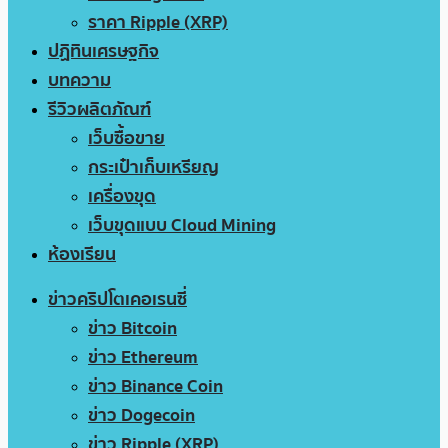
ราคา Ripple (XRP)
ปฏิทินเศรษฐกิจ
บทความ
รีวิวผลิตภัณฑ์
เว็บซื้อขาย
กระเป๋าเก็บเหรียญ
เครื่องขุด
เว็บขุดแบบ Cloud Mining
ห้องเรียน
ข่าวคริปโตเคอเรนซี่
ข่าว Bitcoin
ข่าว Ethereum
ข่าว Binance Coin
ข่าว Dogecoin
ข่าว Ripple (XRP)