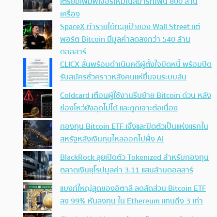
เตรียมเพิ่มฟีเจอร์ใหม่ในสมาร์ทโฟน 800 ล้าน
เครื่อง
SpaceX ทำรายได้ทะลุเป้าของ Wall Street แต่
พอร์ต Bitcoin มีมูลค่าลดลงกว่า 540 ล้าน
ดอลลาร์
CLICX ลั่นพร้อมดำเนินคดีผู้ตั้งใจบิดหนี้ พร้อมปิด
รับสมัครชั่วคราวหลังคนแห่ยื่นจนระบบล้น
Coldcard เตือนผู้ใช้งานรีบย้าย Bitcoin ด่วน หลัง
ช่องโหว่ยังอุดไม่ได้ และถูกเจาะต่อเนื่อง
กองทุน Bitcoin ETF เจ๊งและปิดตัวเป็นแห่งแรกใน
สหรัฐหลังเงินทุนไหลออกไปฝั่ง AI
BlackRock ลุยเปิดตัว Tokenized สำหรับกองทุน
ตลาดเงินยุโรปมูลค่า 3.11 แสนล้านดอลลาร์
แบงก์ใหญ่สุดของอิตาลี ลดสัดส่วน Bitcoin ETF
ลง 99% หันลงทุน ใน Ethereum แทนถึง 3 เท่า