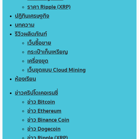
ราคา Ripple (XRP)
ปฏิทินเศรษฐกิจ
บทความ
รีวิวผลิตภัณฑ์
เว็บซื้อขาย
กระเป๋าเก็บเหรียญ
เครื่องขุด
เว็บขุดแบบ Cloud Mining
ห้องเรียน
ข่าวคริปโตเคอเรนซี่
ข่าว Bitcoin
ข่าว Ethereum
ข่าว Binance Coin
ข่าว Dogecoin
ข่าว Ripple (XRP)