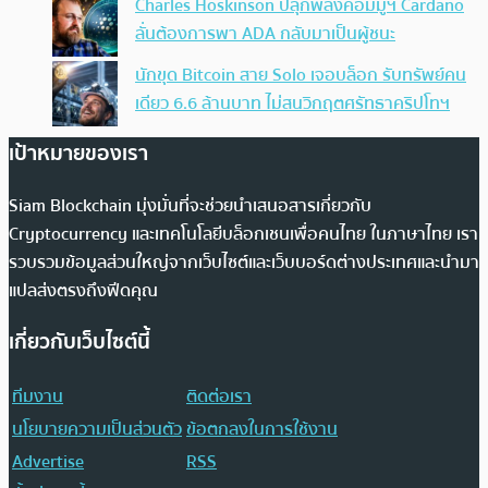
Charles Hoskinson ปลุกพลังคอมมูฯ Cardano
ลั่นต้องการพา ADA กลับมาเป็นผู้ชนะ
นักขุด Bitcoin สาย Solo เจอบล็อก รับทรัพย์คน
เดียว 6.6 ล้านบาท ไม่สนวิกฤตศรัทธาคริปโทฯ
เป้าหมายของเรา
Siam Blockchain มุ่งมั่นที่จะช่วยนำเสนอสารเกี่ยวกับ
Cryptocurrency และเทคโนโลยีบล็อกเชนเพื่อคนไทย ในภาษาไทย เรา
รวบรวมข้อมูลส่วนใหญ่จากเว็บไซต์และเว็บบอร์ดต่างประเทศและนำมา
แปลส่งตรงถึงฟีดคุณ
เกี่ยวกับเว็บไซต์นี้
ทีมงาน
ติดต่อเรา
นโยบายความเป็นส่วนตัว
ข้อตกลงในการใช้งาน
Advertise
RSS