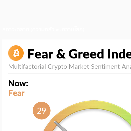
สภาวะตลาด (ความกลัว vs ความโลภ)