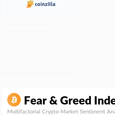
ติดตามเราบน Facebook
สภาวะตลาด (ความกลัว vs ความโลภ)