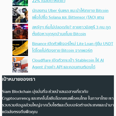
22% ในสัปดาห์เดียว
นักลงทุน Uber รุ่นแรก แนะนำให้เทขาย Bitcoin
เพื่อไปซื้อ Solana และ Bittensor (TAO) แทน
สหรัฐฯ เริ่มไม่ปลอดภัย? ชายชาวมิสซูรี 3 คน ถูก
ตั้งข้อหาบุกรุกบ้านขโมย Bitcoin
Binance เปิดตัวฟีเจอร์ใหม่ Lite Loan กู้ยืม USDT
ได้โดยไม่ต้องขาย Bitcoin จากพอร์ต
Cloudflare เปิดตัวกระเป๋า Stablecoin ให้ AI
Agent จ่ายค่า API และคอนเทนต์เองได้
เป้าหมายของเรา
Siam Blockchain มุ่งมั่นที่จะช่วยนำเสนอสารเกี่ยวกับ
Cryptocurrency และเทคโนโลยีบล็อกเชนเพื่อคนไทย ในภาษาไทย เรา
รวบรวมข้อมูลส่วนใหญ่จากเว็บไซต์และเว็บบอร์ดต่างประเทศและนำมา
แปลส่งตรงถึงฟีดคุณ