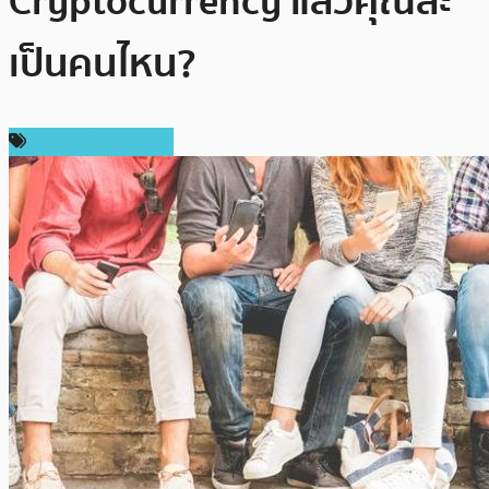
Cryptocurrency แล้วคุณล่ะ
เป็นคนไหน?
ข่าวคริปโตเคอเรนซี่