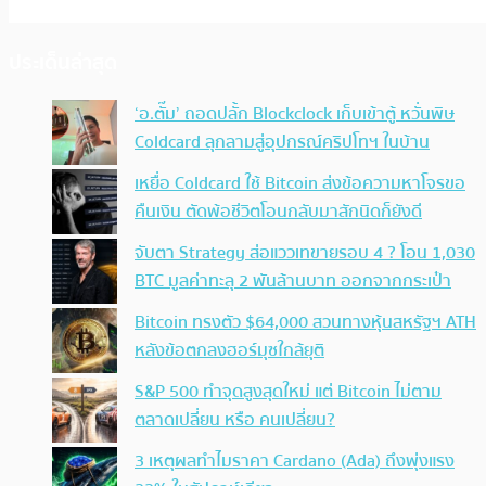
ประเด็นล่าสุด
‘อ.ตั๊ม’ ถอดปลั้ก Blockclock เก็บเข้าตู้ หวั่นพิษ
Coldcard ลุกลามสู่อุปกรณ์คริปโทฯ ในบ้าน
เหยื่อ Coldcard ใช้ Bitcoin ส่งข้อความหาโจรขอ
คืนเงิน ตัดพ้อชีวิตโอนกลับมาสักนิดก็ยังดี
จับตา Strategy ส่อแววเทขายรอบ 4 ? โอน 1,030
BTC มูลค่าทะลุ 2 พันล้านบาท ออกจากกระเป๋า
Bitcoin ทรงตัว $64,000 สวนทางหุ้นสหรัฐฯ ATH
หลังข้อตกลงฮอร์มุซใกล้ยุติ
S&P 500 ทำจุดสูงสุดใหม่ แต่ Bitcoin ไม่ตาม
ตลาดเปลี่ยน หรือ คนเปลี่ยน?
3 เหตุผลทำไมราคา Cardano (Ada) ถึงพุ่งแรง