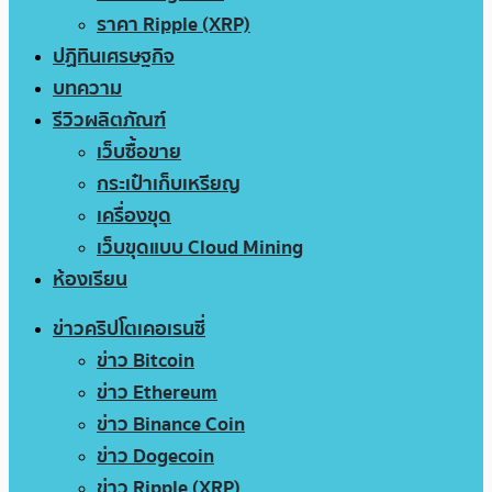
ราคา Ripple (XRP)
ปฏิทินเศรษฐกิจ
บทความ
รีวิวผลิตภัณฑ์
เว็บซื้อขาย
กระเป๋าเก็บเหรียญ
เครื่องขุด
เว็บขุดแบบ Cloud Mining
ห้องเรียน
ข่าวคริปโตเคอเรนซี่
ข่าว Bitcoin
ข่าว Ethereum
ข่าว Binance Coin
ข่าว Dogecoin
ข่าว Ripple (XRP)