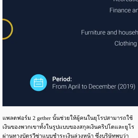
แพลตฟอร์ม 2 gether นั้นช่วยให้ผู้คนในยุโรปสามารถใช้
เงินของพวกเขาทั้งในรูปแบบของสกุลเงินคริปโตและยูโร
ผ่านทางบัตรวีซ่าแบบชำระเงินล่วงหน้า ซึ่งบริษัทพบว่า