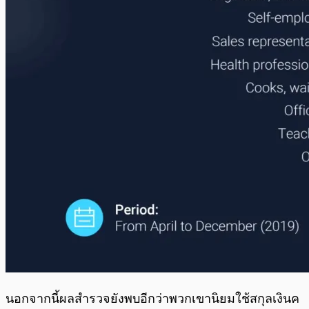
นอกจากนี้ผลสำรวจยังพบอีกว่าพวกเขานิยมใช้สกุลเงินค