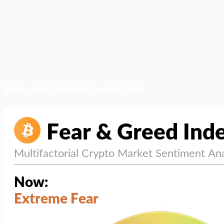
สภาวะตลาด (ความกลัว vs ความโลภ)