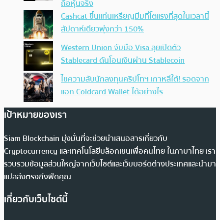
ถือหุ้นจริง
Cashcat ขึ้นแท่นเหรียญมีมที่โตแรงที่สุดในเวลานี้
สัปดาห์เดียวพุ่งกว่า 150%
Western Union จับมือ Visa ลุยเปิดตัว
Stablecard ดันโอนเงินผ่าน Stablecoin
ไขความลับนักลงทุนคริปโทฯ เกาหลีใต้! รอดจาก
แฮก Coldcard Wallet ได้อย่างไร
เป้าหมายของเรา
Siam Blockchain มุ่งมั่นที่จะช่วยนำเสนอสารเกี่ยวกับ
Cryptocurrency และเทคโนโลยีบล็อกเชนเพื่อคนไทย ในภาษาไทย เรา
รวบรวมข้อมูลส่วนใหญ่จากเว็บไซต์และเว็บบอร์ดต่างประเทศและนำมา
แปลส่งตรงถึงฟีดคุณ
เกี่ยวกับเว็บไซต์นี้