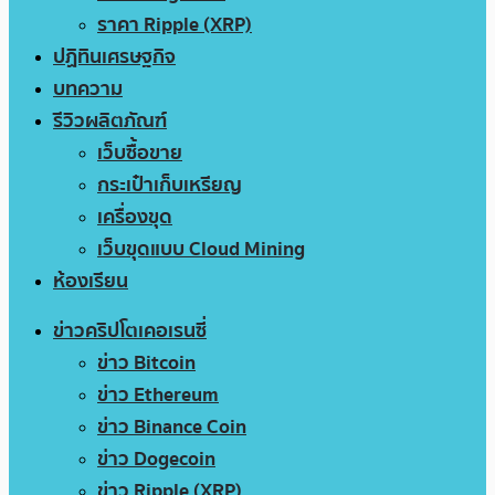
ราคา Ripple (XRP)
ปฏิทินเศรษฐกิจ
บทความ
รีวิวผลิตภัณฑ์
เว็บซื้อขาย
กระเป๋าเก็บเหรียญ
เครื่องขุด
เว็บขุดแบบ Cloud Mining
ห้องเรียน
ข่าวคริปโตเคอเรนซี่
ข่าว Bitcoin
ข่าว Ethereum
ข่าว Binance Coin
ข่าว Dogecoin
ข่าว Ripple (XRP)