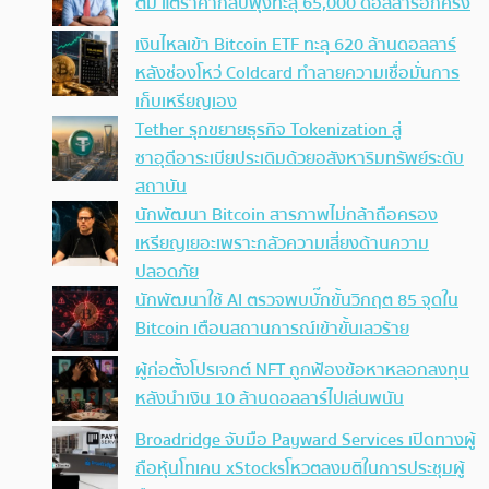
ตัม แต่ราคากลับพุ่งทะลุ 65,000 ดอลลาร์อีกครั้ง
เงินไหลเข้า Bitcoin ETF ทะลุ 620 ล้านดอลลาร์
หลังช่องโหว่ Coldcard ทำลายความเชื่อมั่นการ
เก็บเหรียญเอง
Tether รุกขยายธุรกิจ Tokenization สู่
ซาอุดีอาระเบียประเดิมด้วยอสังหาริมทรัพย์ระดับ
สถาบัน
นักพัฒนา Bitcoin สารภาพไม่กล้าถือครอง
เหรียญเยอะเพราะกลัวความเสี่ยงด้านความ
ปลอดภัย
นักพัฒนาใช้ AI ตรวจพบบั๊กขั้นวิกฤต 85 จุดใน
Bitcoin เตือนสถานการณ์เข้าขั้นเลวร้าย
ผู้ก่อตั้งโปรเจกต์ NFT ถูกฟ้องข้อหาหลอกลงทุน
หลังนำเงิน 10 ล้านดอลลาร์ไปเล่นพนัน
Broadridge จับมือ Payward Services เปิดทางผู้
ถือหุ้นโทเคน xStocksโหวตลงมติในการประชุมผู้