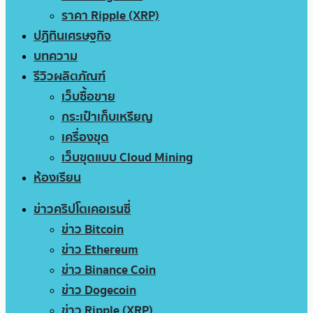
ราคา Ripple (XRP)
ปฏิทินเศรษฐกิจ
บทความ
รีวิวผลิตภัณฑ์
เว็บซื้อขาย
กระเป๋าเก็บเหรียญ
เครื่องขุด
เว็บขุดแบบ Cloud Mining
ห้องเรียน
ข่าวคริปโตเคอเรนซี่
ข่าว Bitcoin
ข่าว Ethereum
ข่าว Binance Coin
ข่าว Dogecoin
ข่าว Ripple (XRP)