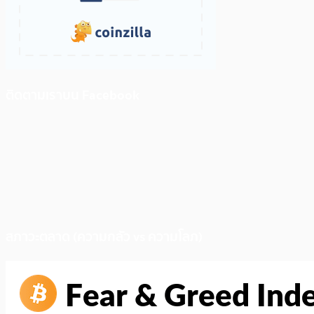
ติดตามเราบน Facebook
สภาวะตลาด (ความกลัว vs ความโลภ)