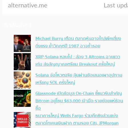
ประเด็นล่าสุด
Michael Burry เตือน ตลาดหุ้นอาจใกล้พีคเสี่ยง
ดิ่งแรง ย้ำวิกฤตปี 1987 อาจซ้ำรอย
XRP-Solana หลบไป : ส่อง 3 Altcoins ฉายแวว
เด่น ส่งสัญญาณเตรียม Breakout ครั้งใหญ่
Solana จ่อโหวตจริง ลุ้นผ่านข้อเสนอเผาอุปทาน
เหรียญ SOL ครั้งใหญ่
Glassnode เปิดข้อมูล On-Chain ชี้แนวรับสำคัญ
Bitcoin อยู่โซน $63,000 เจ้ามือ-รายย่อยแห่ช้อน
ซื้อ
ธนาคารใหญ่ Wells Fargo ร่วมศึกชิงส่วนแบ่ง
ตลาดโทเคนเงินฝาก ตามรอย Citi, JPMorgan