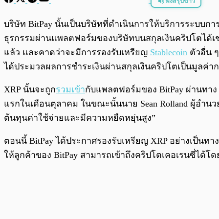
ฟังสรุปข่าว
พร้อมเล่น
บริษัท BitPay นั้นเป็นบริษัทที่ดำเนินการให้บริการระบบก
ธุรกรรมผ่านแพลตฟอร์มของบริษัทบนสกุลเงินคริปโตได้เ
แล้ว และคาดว่าจะมีการรองรับเหรียญ
Stablecoin
ตัวอื่น 
ได้ประมวลผลการชำระเงินผ่านสกุลเงินคริปโตเป็นมูลค่ากว่
XRP นั้นจะถูก
รวมเข้า
กับแพลตฟอร์มของ BitPay ผ่านทาง X
แรกในเดือนตุลาคม ในขณะนั้นนาย Sean Rolland ผู้อำนวย
ต้นทุนค่าใช้จ่ายและมีความหยืดหยุ่นสูง”
ตอนนี้ BitPay ได้ประกาศรองรับเหรียญ XRP อย่างเป็นทางก
ให้ลูกค้าของ BitPay สามารถเข้าถึงคริปโตเคอเรนซี่ได้โด