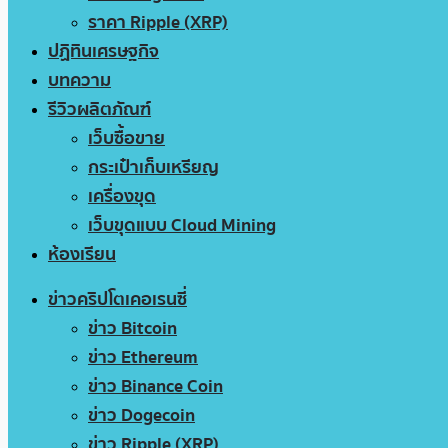
ราคา Ripple (XRP)
ปฏิทินเศรษฐกิจ
บทความ
รีวิวผลิตภัณฑ์
เว็บซื้อขาย
กระเป๋าเก็บเหรียญ
เครื่องขุด
เว็บขุดแบบ Cloud Mining
ห้องเรียน
ข่าวคริปโตเคอเรนซี่
ข่าว Bitcoin
ข่าว Ethereum
ข่าว Binance Coin
ข่าว Dogecoin
ข่าว Ripple (XRP)