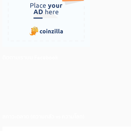
ติดตามเราบน Facebook
สภาวะตลาด (ความกลัว vs ความโลภ)