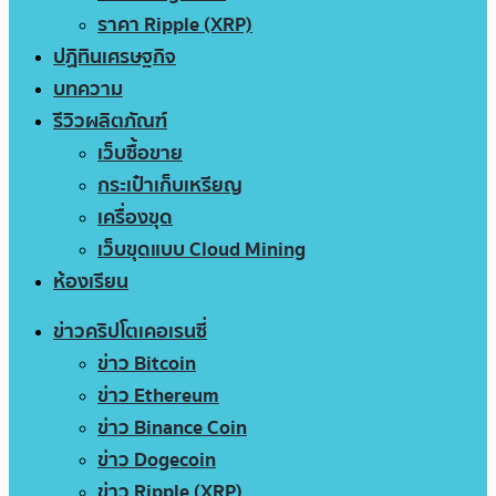
ราคา Ripple (XRP)
ปฏิทินเศรษฐกิจ
บทความ
รีวิวผลิตภัณฑ์
เว็บซื้อขาย
กระเป๋าเก็บเหรียญ
เครื่องขุด
เว็บขุดแบบ Cloud Mining
ห้องเรียน
ข่าวคริปโตเคอเรนซี่
ข่าว Bitcoin
ข่าว Ethereum
ข่าว Binance Coin
ข่าว Dogecoin
ข่าว Ripple (XRP)