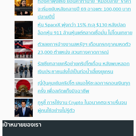
ทองคำพุ่งแรง ย้อนคำทำนาย “หมอปลาย” ราคา
จะเริ่มขยับหลังกลางปี 69 อาจแตะ 100,000 บาท
ปลายปีนี้
หุ้น SpaceX พุ่งกว่า 15% ทะลุ $130 หลังปลด
ล็อกหุ้น 911 ล้านหุ้นแต่ตลาดเชื่อมั่น ไม่โดนเทขาย
ตัวเลขการจ้างงานสหรัฐฯ เดือนกรกฎาคมหดตัว
23,000 ตำแหน่ง สวนทางคาดการณ์
รัสเซียทลายเครือข่ายคริปโตเถื่อน หลังพบหลอก
เงินประชาชนส่งไปเป็นท่อน้ำเลี้ยงยูเครน
ญี่ปุ่นคุมเข้มคริปโต เสนอให้ชะลอการถอนเงินทุก
ครั้ง เพื่อสกัดแก๊งมิจฉาชีพ
กูรูชี้ การใช้งาน Crypto ในอนาคตจะราบรื่นจน
ผู้คนใช้อย่างไม่รู้ตัว
เป้าหมายของเรา