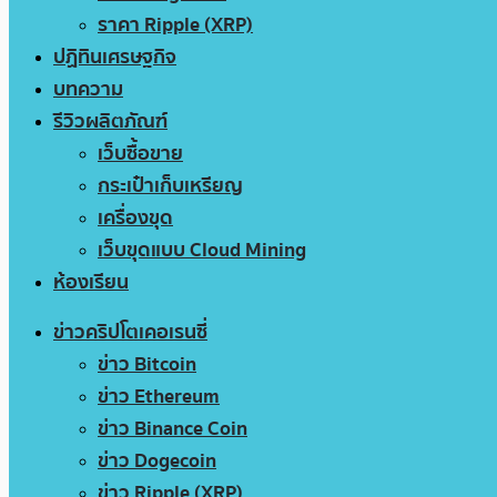
ราคา Ripple (XRP)
ปฏิทินเศรษฐกิจ
บทความ
รีวิวผลิตภัณฑ์
เว็บซื้อขาย
กระเป๋าเก็บเหรียญ
เครื่องขุด
เว็บขุดแบบ Cloud Mining
ห้องเรียน
ข่าวคริปโตเคอเรนซี่
ข่าว Bitcoin
ข่าว Ethereum
ข่าว Binance Coin
ข่าว Dogecoin
ข่าว Ripple (XRP)