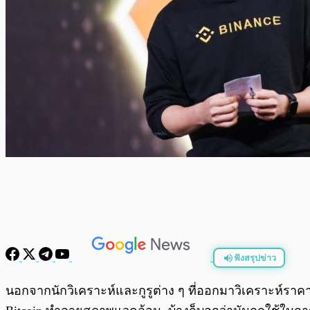
ฟังสรุปข่าว
พร้อมเล่น
นอกจากนักวิเคราะห์และกูรูต่าง ๆ ที่ออกมาวิเคราะห์ราคาแล