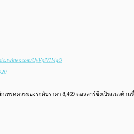
pic.twitter.com/UyVpiVH4gO
020
่านักเทรดควรมองระดับราคา 8,469 ดอลลาร์ซึ่งเป็นแนวต้านน