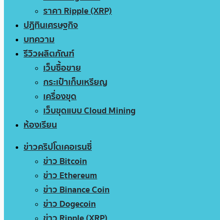
ราคา Ripple (XRP)
ปฏิทินเศรษฐกิจ
บทความ
รีวิวผลิตภัณฑ์
เว็บซื้อขาย
กระเป๋าเก็บเหรียญ
เครื่องขุด
เว็บขุดแบบ Cloud Mining
ห้องเรียน
ข่าวคริปโตเคอเรนซี่
ข่าว Bitcoin
ข่าว Ethereum
ข่าว Binance Coin
ข่าว Dogecoin
ข่าว Ripple (XRP)