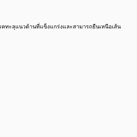
เบรคทะลุแนวต้านที่แข็งแกร่งและสามารถยืนเหนือเส้น