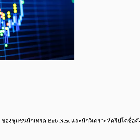
EO ของชุมชนนักเทรด Birb Nest และนักวิเคราะห์คริปโตชื่อดังได