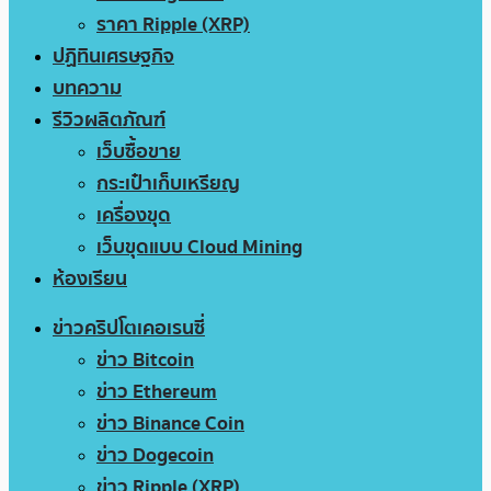
ราคา Ripple (XRP)
ปฏิทินเศรษฐกิจ
บทความ
รีวิวผลิตภัณฑ์
เว็บซื้อขาย
กระเป๋าเก็บเหรียญ
เครื่องขุด
เว็บขุดแบบ Cloud Mining
ห้องเรียน
ข่าวคริปโตเคอเรนซี่
ข่าว Bitcoin
ข่าว Ethereum
ข่าว Binance Coin
ข่าว Dogecoin
ข่าว Ripple (XRP)