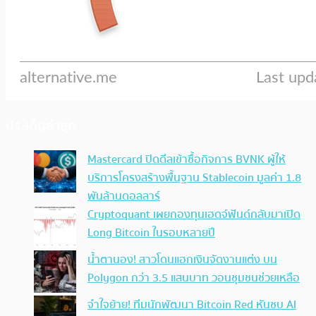
ประเด็นล่าสุด
Mastercard ปิดดีลเข้าซื้อกิจการ BVNK ผู้ให้
บริการโครงสร้างพื้นฐาน Stablecoin มูลค่า 1.8
พันล้านดอลลาร์
Cryptoquant เผยกองทุนเฮดจ์ฟันด์กลับมาเปิด
Long Bitcoin ในรอบหลายปี
น้ำตานอง! สาวโดนแฮกเงินจัดงานแต่ง บน
Polygon กว่า 3.5 แสนบาท วอนชุมชนช่วยเหลือ
จำใจย้าย! ทีมนักพัฒนา Bitcoin Red หันซบ AI