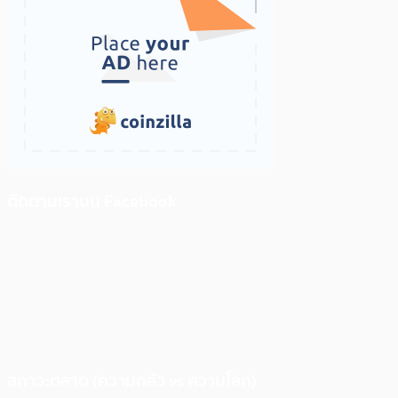
ติดตามเราบน Facebook
สภาวะตลาด (ความกลัว vs ความโลภ)