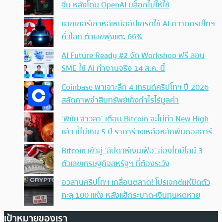
จีน หลังโดน OpenAI บล็อกไม่ให้ใช้
แฮกเกอร์เกาหลีเหนืออัปเกรดใช้ AI กวาดคริปโทฯ
ทั่วโลก ตัวเลขพุ่งแตะ 66%
AI Future Ready #2 จัด Workshop ฟรี สอน
SME ใช้ AI ทำงานจริง 14 ส.ค. นี้
Coinbase พาเจาะลึก 4 เทรนด์คริปโทฯ ปี 2026
สลัดภาพจำสินทรัพย์เก็งกำไรไร้มูลค่า
‘พิชัย จาวลา’ เตือน Bitcoin จะไม่ทำ New High
แล้ว ชี้ไม่เกิน 5 ปี ราคาร่วงเหลือหลักพันดอลลาร์
Bitcoin เข้าสู่ ‘สัปดาห์เงินเฟ้อ’ ส่องไทม์ไลน์ 3
ตัวเลขเศรษฐกิจสหรัฐฯ ที่ต้องระวัง
อวสานคริปโทฯ เกลื่อนตลาด! โปรเจกต์แห่ปิดตัว
ทะลุ 100 แห่ง หลังแฮ็กระบาด-เงินทุนหดหาย
เป้าหมายของเรา