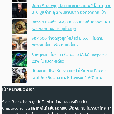
จับตา Strategy ส่อแววเทขายรอบ 4 ? โอน 1,030
BTC มูลค่าทะลุ 2 พันล้านบาท ออกจากกระเป๋า
Bitcoin ทรงตัว $64,000 สวนทางหุ้นสหรัฐฯ ATH
หลังข้อตกลงฮอร์มุซใกล้ยุติ
S&P 500 ทำจุดสูงสุดใหม่ แต่ Bitcoin ไม่ตาม
ตลาดเปลี่ยน หรือ คนเปลี่ยน?
3 เหตุผลทำไมราคา Cardano (Ada) ถึงพุ่งแรง
22% ในสัปดาห์เดียว
นักลงทุน Uber รุ่นแรก แนะนำให้เทขาย Bitcoin
เพื่อไปซื้อ Solana และ Bittensor (TAO) แทน
เป้าหมายของเรา
Siam Blockchain มุ่งมั่นที่จะช่วยนำเสนอสารเกี่ยวกับ
Cryptocurrency และเทคโนโลยีบล็อกเชนเพื่อคนไทย ในภาษาไทย เรา