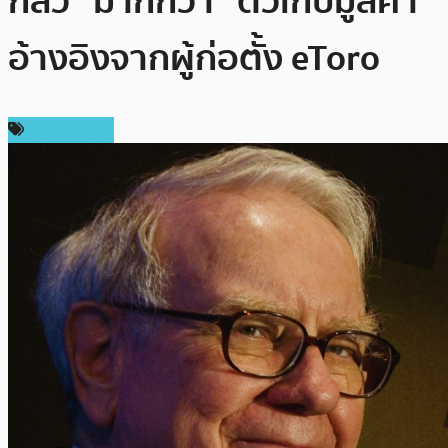
กลัว” มากกว่า “ตัวเก็บมูลค่า”
อ้างอิงจากผู้ก่อตั้ง eToro
ข่าว Bitcoin