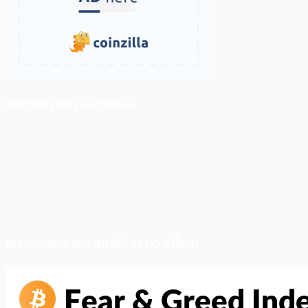
ติดตามเราบน Facebook
สภาวะตลาด (ความกลัว vs ความโลภ)