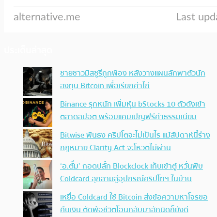
ประเด็นล่าสุด
ชายชาวมิสซูรีถูกฟ้อง หลังวางแผนลักพาตัวนัก
ลงทุน Bitcoin เพื่อเรียกค่าไถ่
Binance รุกหนัก เพิ่มหุ้น bStocks 10 ตัวดังเข้า
ตลาดสปอต พร้อมแคมเปญฟรีค่าธรรมเนียม
Bitwise ฟันธง คริปโตจะไม่เป็นไร แม้สัปดาห์นี้ร่าง
กฎหมาย Clarity Act จะโหวตไม่ผ่าน
‘อ.ตั๊ม’ ถอดปลั้ก Blockclock เก็บเข้าตู้ หวั่นพิษ
Coldcard ลุกลามสู่อุปกรณ์คริปโทฯ ในบ้าน
เหยื่อ Coldcard ใช้ Bitcoin ส่งข้อความหาโจรขอ
คืนเงิน ตัดพ้อชีวิตโอนกลับมาสักนิดก็ยังดี