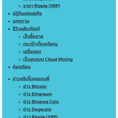
ราคา Ripple (XRP)
ปฏิทินเศรษฐกิจ
บทความ
รีวิวผลิตภัณฑ์
เว็บซื้อขาย
กระเป๋าเก็บเหรียญ
เครื่องขุด
เว็บขุดแบบ Cloud Mining
ห้องเรียน
ข่าวคริปโตเคอเรนซี่
ข่าว Bitcoin
ข่าว Ethereum
ข่าว Binance Coin
ข่าว Dogecoin
ข่าว Ripple (XRP)