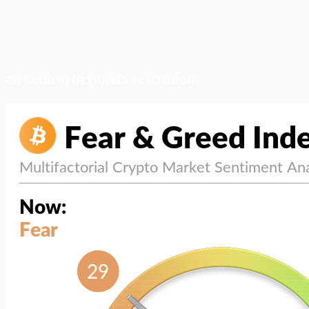
สภาวะตลาด (ความกลัว vs ความโลภ)