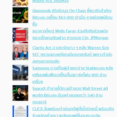
เหรียญ SOL ครั้งใหญ่
Glassnode เปิดข้อมูล On-Chain ชี้แนวรับสำคัญ
Bitcoin อยู่โซน $63,000 เจ้ามือ-รายย่อยแห่ช้อน
ซื้อ
ธนาคารใหญ่ Wells Fargo ร่วมศึกชิงส่วนแบ่ง
ตลาดโทเคนเงินฝาก ตามรอย Citi, JPMorgan
Clarity Act อาจชะงักยาว ๆ หลัง Warren ร้อง
SEC ตรวจสอบเหรียญมีมของทรัมป์ เพราะทำนัก
ลงทุนขาดทุนยับ
Samsung อาจเป็นผู้นำแจกจ่าย Stablecoin หลัง
เตรียมเพิ่มฟีเจอร์ใหม่ในสมาร์ทโฟน 800 ล้าน
เครื่อง
SpaceX ทำรายได้ทะลุเป้าของ Wall Street แต่
พอร์ต Bitcoin มีมูลค่าลดลงกว่า 540 ล้าน
ดอลลาร์
CLICX ลั่นพร้อมดำเนินคดีผู้ตั้งใจบิดหนี้ พร้อมปิด
รับสมัครชั่วคราวหลังคนแห่ยื่นจนระบบล้น