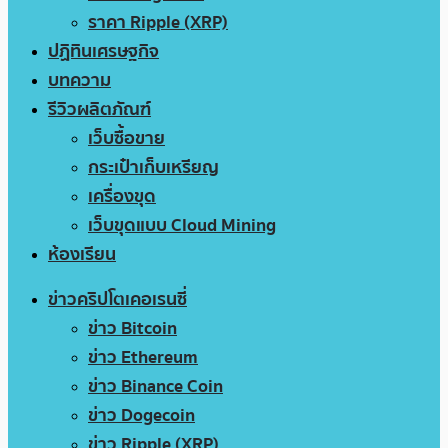
ราคา Ripple (XRP)
ปฏิทินเศรษฐกิจ
บทความ
รีวิวผลิตภัณฑ์
เว็บซื้อขาย
กระเป๋าเก็บเหรียญ
เครื่องขุด
เว็บขุดแบบ Cloud Mining
ห้องเรียน
ข่าวคริปโตเคอเรนซี่
ข่าว Bitcoin
ข่าว Ethereum
ข่าว Binance Coin
ข่าว Dogecoin
ข่าว Ripple (XRP)