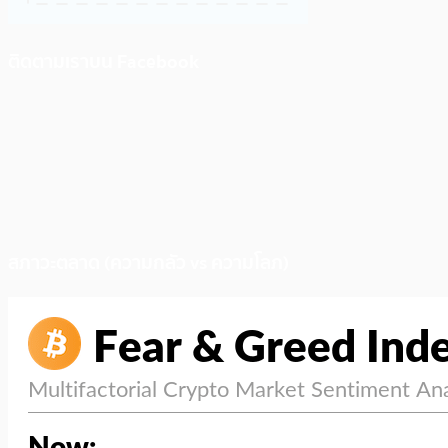
ติดตามเราบน Facebook
สภาวะตลาด (ความกลัว vs ความโลภ)