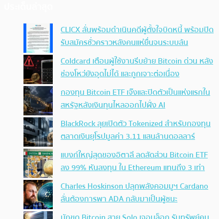
ประเด็นล่าสุด
CLICX ลั่นพร้อมดำเนินคดีผู้ตั้งใจบิดหนี้ พร้อมปิด
รับสมัครชั่วคราวหลังคนแห่ยื่นจนระบบล้น
Coldcard เตือนผู้ใช้งานรีบย้าย Bitcoin ด่วน หลัง
ช่องโหว่ยังอุดไม่ได้ และถูกเจาะต่อเนื่อง
กองทุน Bitcoin ETF เจ๊งและปิดตัวเป็นแห่งแรกใน
สหรัฐหลังเงินทุนไหลออกไปฝั่ง AI
BlackRock ลุยเปิดตัว Tokenized สำหรับกองทุน
ตลาดเงินยุโรปมูลค่า 3.11 แสนล้านดอลลาร์
แบงก์ใหญ่สุดของอิตาลี ลดสัดส่วน Bitcoin ETF
ลง 99% หันลงทุน ใน Ethereum แทนถึง 3 เท่า
Charles Hoskinson ปลุกพลังคอมมูฯ Cardano
ลั่นต้องการพา ADA กลับมาเป็นผู้ชนะ
นักขุด Bitcoin สาย Solo เจอบล็อก รับทรัพย์คน