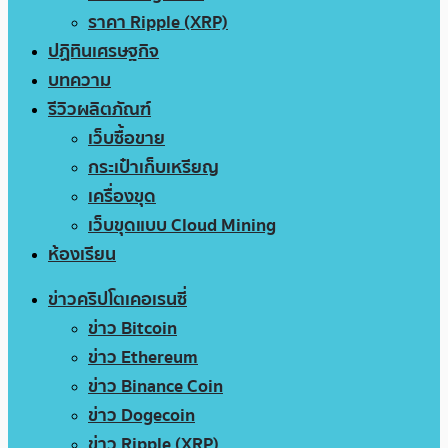
ราคา Ripple (XRP)
ปฏิทินเศรษฐกิจ
บทความ
รีวิวผลิตภัณฑ์
เว็บซื้อขาย
กระเป๋าเก็บเหรียญ
เครื่องขุด
เว็บขุดแบบ Cloud Mining
ห้องเรียน
ข่าวคริปโตเคอเรนซี่
ข่าว Bitcoin
ข่าว Ethereum
ข่าว Binance Coin
ข่าว Dogecoin
ข่าว Ripple (XRP)