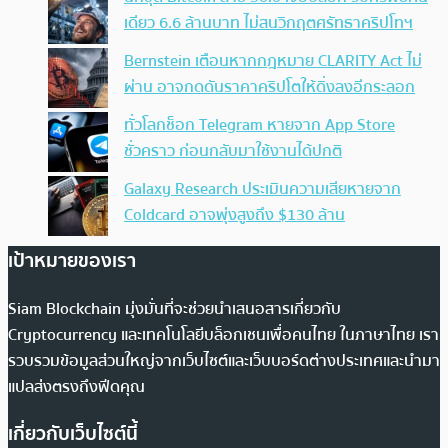
เดียว 6.6 ล้านบาท ไม่สนวิกฤตศรัทธาคริปโทฯ
Bernstein เตือนหากกฎหมาย CLARITY Act ไม่
ผ่าน อาจกดดันราคาคริปโตให้ดิ่งลงอีกระลอก
ทั่วโลกช็อก Telegram หายจาก App Store
ชั่วคราว ก่อนกลับมาใช้งานได้ปกติ
Galaxy Research ประเมินความเสียหายจาก
Coldcard อาจพุ่งสูงถึง $130 ล้าน
เป้าหมายของเรา
Siam Blockchain มุ่งมั่นที่จะช่วยนำเสนอสารเกี่ยวกับ
Cryptocurrency และเทคโนโลยีบล็อกเชนเพื่อคนไทย ในภาษาไทย เรา
รวบรวมข้อมูลส่วนใหญ่จากเว็บไซต์และเว็บบอร์ดต่างประเทศและนำมา
แปลส่งตรงถึงฟีดคุณ
เกี่ยวกับเว็บไซต์นี้