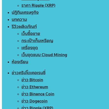
ราคา Ripple (XRP)
ปฏิทินเศรษฐกิจ
บทความ
รีวิวผลิตภัณฑ์
เว็บซื้อขาย
กระเป๋าเก็บเหรียญ
เครื่องขุด
เว็บขุดแบบ Cloud Mining
ห้องเรียน
ข่าวคริปโตเคอเรนซี่
ข่าว Bitcoin
ข่าว Ethereum
ข่าว Binance Coin
ข่าว Dogecoin
ข่าว Ripple (XRP)