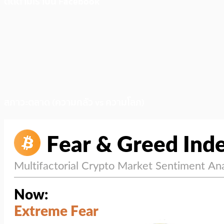
ติดตามเราบน Facebook
สภาวะตลาด (ความกลัว vs ความโลภ)