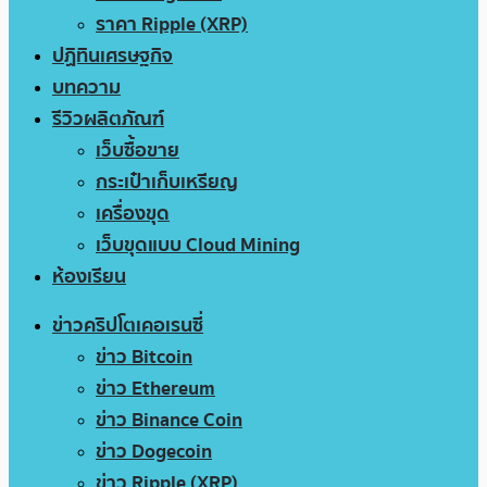
ราคา Ripple (XRP)
ปฏิทินเศรษฐกิจ
บทความ
รีวิวผลิตภัณฑ์
เว็บซื้อขาย
กระเป๋าเก็บเหรียญ
เครื่องขุด
เว็บขุดแบบ Cloud Mining
ห้องเรียน
ข่าวคริปโตเคอเรนซี่
ข่าว Bitcoin
ข่าว Ethereum
ข่าว Binance Coin
ข่าว Dogecoin
ข่าว Ripple (XRP)