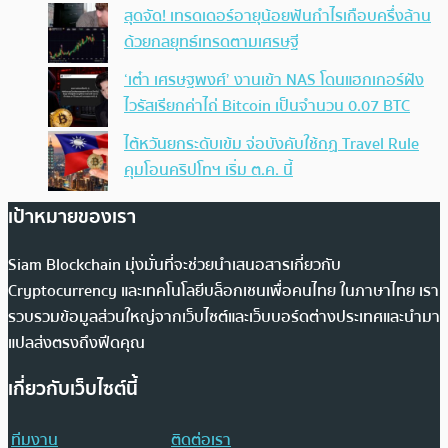
สุดจัด! เทรดเดอร์อายุน้อยฟันกำไรเกือบครึ่งล้าน
ด้วยกลยุทธ์เทรดตามเศรษฐี
‘เต๋า เศรษฐพงศ์’ งานเข้า NAS โดนแฮกเกอร์ฝัง
ไวรัสเรียกค่าไถ่ Bitcoin เป็นจำนวน 0.07 BTC
ไต้หวันยกระดับเข้ม จ่อบังคับใช้กฏ Travel Rule
คุมโอนคริปโทฯ เริ่ม ต.ค. นี้
เป้าหมายของเรา
Siam Blockchain มุ่งมั่นที่จะช่วยนำเสนอสารเกี่ยวกับ
Cryptocurrency และเทคโนโลยีบล็อกเชนเพื่อคนไทย ในภาษาไทย เรา
รวบรวมข้อมูลส่วนใหญ่จากเว็บไซต์และเว็บบอร์ดต่างประเทศและนำมา
แปลส่งตรงถึงฟีดคุณ
เกี่ยวกับเว็บไซต์นี้
ทีมงาน
ติดต่อเรา