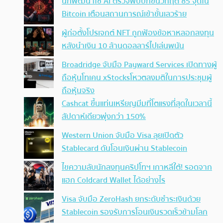
นักพัฒนาใช้ AI ตรวจพบบั๊กขั้นวิกฤต 85 จุดใน
Bitcoin เตือนสถานการณ์เข้าขั้นเลวร้าย
ผู้ก่อตั้งโปรเจกต์ NFT ถูกฟ้องข้อหาหลอกลงทุน
หลังนำเงิน 10 ล้านดอลลาร์ไปเล่นพนัน
Broadridge จับมือ Payward Services เปิดทางผู้
ถือหุ้นโทเคน xStocksโหวตลงมติในการประชุมผู้
ถือหุ้นจริง
Cashcat ขึ้นแท่นเหรียญมีมที่โตแรงที่สุดในเวลานี้
สัปดาห์เดียวพุ่งกว่า 150%
Western Union จับมือ Visa ลุยเปิดตัว
Stablecard ดันโอนเงินผ่าน Stablecoin
ไขความลับนักลงทุนคริปโทฯ เกาหลีใต้! รอดจาก
แฮก Coldcard Wallet ได้อย่างไร
Visa จับมือ ZeroHash ยกระดับชำระเงินด้วย
Stablecoin รองรับการโอนเงินรวดเร็วข้ามโลก