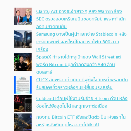
Clarity Act อาจชะงักยาว ๆ หลัง Warren ร้อง
SEC ตรวจสอบเหรียญมีมของทรัมป์ เพราะทำนัก
ลงทุนขาดทุนยับ
Samsung อาจเป็นผู้นำแจกจ่าย Stablecoin หลัง
เตรียมเพิ่มฟีเจอร์ใหม่ในสมาร์ทโฟน 800 ล้าน
เครื่อง
SpaceX ทำรายได้ทะลุเป้าของ Wall Street แต่
พอร์ต Bitcoin มีมูลค่าลดลงกว่า 540 ล้าน
ดอลลาร์
CLICX ลั่นพร้อมดำเนินคดีผู้ตั้งใจบิดหนี้ พร้อมปิด
รับสมัครชั่วคราวหลังคนแห่ยื่นจนระบบล้น
Coldcard เตือนผู้ใช้งานรีบย้าย Bitcoin ด่วน หลัง
ช่องโหว่ยังอุดไม่ได้ และถูกเจาะต่อเนื่อง
กองทุน Bitcoin ETF เจ๊งและปิดตัวเป็นแห่งแรกใน
สหรัฐหลังเงินทุนไหลออกไปฝั่ง AI