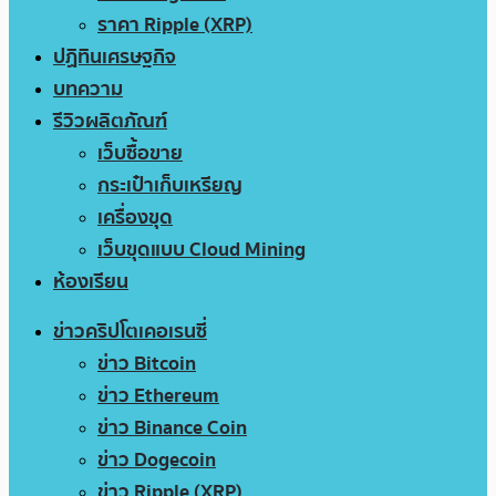
ราคา Ripple (XRP)
ปฏิทินเศรษฐกิจ
บทความ
รีวิวผลิตภัณฑ์
เว็บซื้อขาย
กระเป๋าเก็บเหรียญ
เครื่องขุด
เว็บขุดแบบ Cloud Mining
ห้องเรียน
ข่าวคริปโตเคอเรนซี่
ข่าว Bitcoin
ข่าว Ethereum
ข่าว Binance Coin
ข่าว Dogecoin
ข่าว Ripple (XRP)