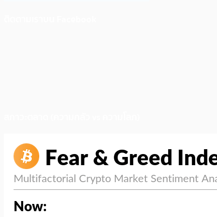
ติดตามเราบน Facebook
สภาวะตลาด (ความกลัว vs ความโลภ)