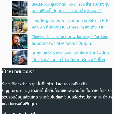
BlackRock ลุยเปิดตัว Tokenized สำหรับกองทุน
ตลาดเงินยุโรปมูลค่า 3.11 แสนล้านดอลลาร์
แบงก์ใหญ่สุดของอิตาลี ลดสัดส่วน Bitcoin ETF
ลง 99% หันลงทุน ใน Ethereum แทนถึง 3 เท่า
Charles Hoskinson ปลุกพลังคอมมูฯ Cardano
ลั่นต้องการพา ADA กลับมาเป็นผู้ชนะ
นักขุด Bitcoin สาย Solo เจอบล็อก รับทรัพย์คน
เดียว 6.6 ล้านบาท ไม่สนวิกฤตศรัทธาคริปโทฯ
เป้าหมายของเรา
Siam Blockchain มุ่งมั่นที่จะช่วยนำเสนอสารเกี่ยวกับ
Cryptocurrency และเทคโนโลยีบล็อกเชนเพื่อคนไทย ในภาษาไทย เรา
รวบรวมข้อมูลส่วนใหญ่จากเว็บไซต์และเว็บบอร์ดต่างประเทศและนำมา
แปลส่งตรงถึงฟีดคุณ