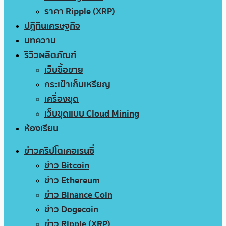
ราคา Ripple (XRP)
ปฏิทินเศรษฐกิจ
บทความ
รีวิวผลิตภัณฑ์
เว็บซื้อขาย
กระเป๋าเก็บเหรียญ
เครื่องขุด
เว็บขุดแบบ Cloud Mining
ห้องเรียน
ข่าวคริปโตเคอเรนซี่
ข่าว Bitcoin
ข่าว Ethereum
ข่าว Binance Coin
ข่าว Dogecoin
ข่าว Ripple (XRP)