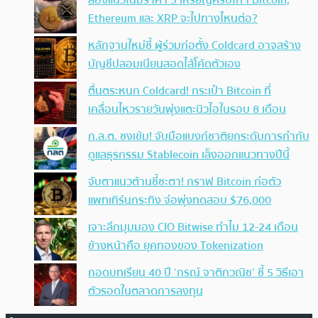
ส่องแนวโน้มราคา 3 เหรียญคริปโทฯ Bitcoin,
Ethereum และ XRP จะไปทางไหนต่อ?
หลักฐานใหม่ชี้ ผู้ร่วมก่อตั้ง Coldcard อาจสร้าง
บัญชีปลอมเนียนสอดไส้โค้ดตัวเอง
ตื่นตระหนก Coldcard! กระเป๋า Bitcoin ที่
เคลื่อนไหวรายวันพุ่งแตะนิวไฮในรอบ 8 เดือน
ก.ล.ต. ชงเข้ม! จับมือแบงก์ชาติยกระดับการกำกับ
ดูแลธุรกรรม Stablecoin เล็งออกแนวทางปีนี้
จับตาแนวต้านชี้ชะตา! กราฟ Bitcoin ก่อตัว
แพทเทิร์นกระทิง จ่อพุ่งทดสอบ $76,000
เจาะลึกมุมมอง CIO Bitwise ทำไม 12-24 เดือน
ข้างหน้าคือ ยุคทองของ Tokenization
ถอดบทเรียน 40 ปี ‘กรณ์ จาติกวณิช’ ชี้ 5 วิธีเอา
ตัวรอดในตลาดการลงทุน