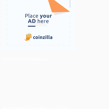
ติดตามเราบน Facebook
สภาวะตลาด (ความกลัว vs ความโลภ)