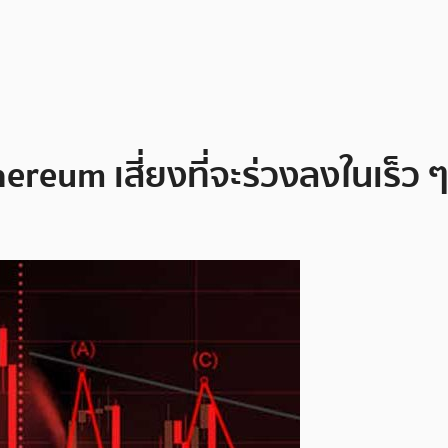
reum เสี่ยงที่จะร่วงลงในเร็ว ๆ 