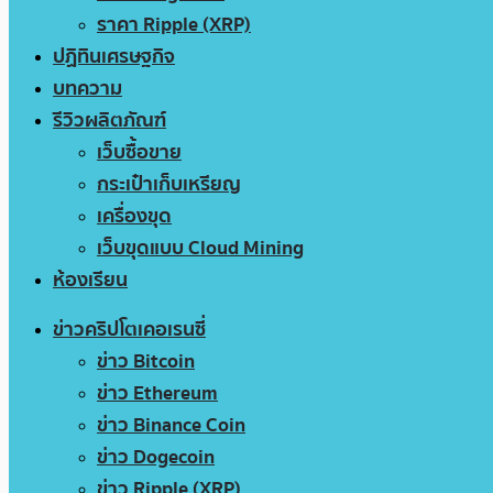
ราคา Ripple (XRP)
ปฏิทินเศรษฐกิจ
บทความ
รีวิวผลิตภัณฑ์
เว็บซื้อขาย
กระเป๋าเก็บเหรียญ
เครื่องขุด
เว็บขุดแบบ Cloud Mining
ห้องเรียน
ข่าวคริปโตเคอเรนซี่
ข่าว Bitcoin
ข่าว Ethereum
ข่าว Binance Coin
ข่าว Dogecoin
ข่าว Ripple (XRP)