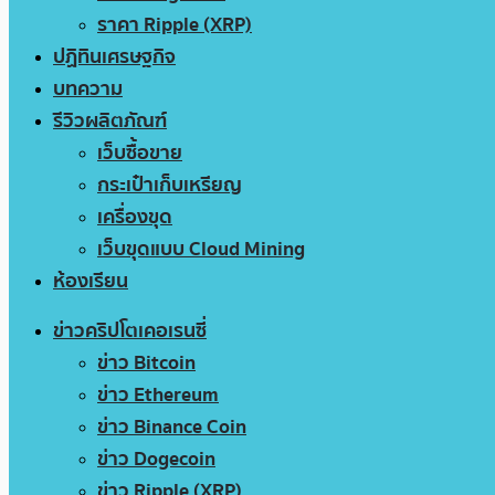
ราคา Ripple (XRP)
ปฏิทินเศรษฐกิจ
บทความ
รีวิวผลิตภัณฑ์
เว็บซื้อขาย
กระเป๋าเก็บเหรียญ
เครื่องขุด
เว็บขุดแบบ Cloud Mining
ห้องเรียน
ข่าวคริปโตเคอเรนซี่
ข่าว Bitcoin
ข่าว Ethereum
ข่าว Binance Coin
ข่าว Dogecoin
ข่าว Ripple (XRP)