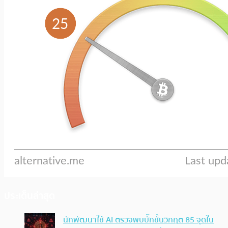
ประเด็นล่าสุด
นักพัฒนาใช้ AI ตรวจพบบั๊กขั้นวิกฤต 85 จุดใน