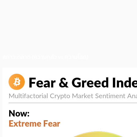
สภาวะตลาด (ความกลัว vs ความโลภ)