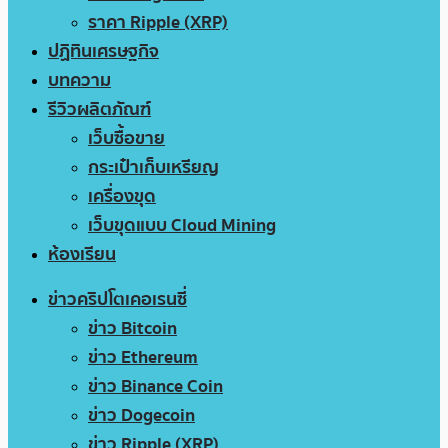
ราคา Ripple (XRP)
ปฏิทินเศรษฐกิจ
บทความ
รีวิวผลิตภัณฑ์
เว็บซื้อขาย
กระเป๋าเก็บเหรียญ
เครื่องขุด
เว็บขุดแบบ Cloud Mining
ห้องเรียน
ข่าวคริปโตเคอเรนซี่
ข่าว Bitcoin
ข่าว Ethereum
ข่าว Binance Coin
ข่าว Dogecoin
ข่าว Ripple (XRP)