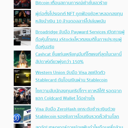
Bitcoin เตือนสถานการณ์เข้าขั้นเลวร้าย
ผู้ก่อตั้งโปรเจกต์ NFT ถูกฟ้องข้อหาหลอกลงทุน
หลังนำเงิน 10 ล้านดอลลาร์ไปเล่นพนัน
Broadridge จับมือ Payward Services เปิดทางผู้
ถือหุ้นโทเคน xStocksโหวตลงมติในการประชุมผู้
ถือหุ้นจริง
Cashcat ขึ้นแท่นเหรียญมีมที่โตแรงที่สุดในเวลานี้
สัปดาห์เดียวพุ่งกว่า 150%
Western Union จับมือ Visa ลุยเปิดตัว
Stablecard ดันโอนเงินผ่าน Stablecoin
ไขความลับนักลงทุนคริปโทฯ เกาหลีใต้! รอดจาก
แฮก Coldcard Wallet ได้อย่างไร
Visa จับมือ ZeroHash ยกระดับชำระเงินด้วย
Stablecoin รองรับการโอนเงินรวดเร็วข้ามโลก
สุดจัด! เทรดเดอร์อายุน้อยฟันกำไรเกือบครึ่งล้าน