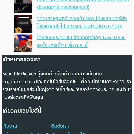
ด้วยกลยุทธ์เทรดตามเศรษฐี
‘เต๋า เศรษฐพงศ์’ งานเข้า NAS โดนแฮกเกอร์ฝัง
ไวรัสเรียกค่าไถ่ Bitcoin เป็นจำนวน 0.07 BTC
ไต้หวันยกระดับเข้ม จ่อบังคับใช้กฏ Travel Rule
คุมโอนคริปโทฯ เริ่ม ต.ค. นี้
เป้าหมายของเรา
Siam Blockchain มุ่งมั่นที่จะช่วยนำเสนอสารเกี่ยวกับ
Cryptocurrency และเทคโนโลยีบล็อกเชนเพื่อคนไทย ในภาษาไทย เรา
รวบรวมข้อมูลส่วนใหญ่จากเว็บไซต์และเว็บบอร์ดต่างประเทศและนำมา
แปลส่งตรงถึงฟีดคุณ
เกี่ยวกับเว็บไซต์นี้
ทีมงาน
ติดต่อเรา