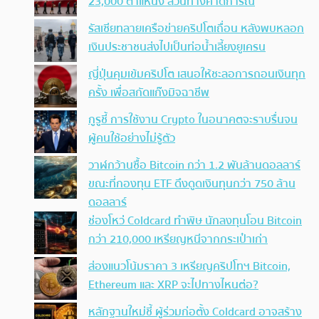
23,000 ตำแหน่ง สวนทางคาดการณ์
รัสเซียทลายเครือข่ายคริปโตเถื่อน หลังพบหลอก
เงินประชาชนส่งไปเป็นท่อน้ำเลี้ยงยูเครน
ญี่ปุ่นคุมเข้มคริปโต เสนอให้ชะลอการถอนเงินทุก
ครั้ง เพื่อสกัดแก๊งมิจฉาชีพ
กูรูชี้ การใช้งาน Crypto ในอนาคตจะราบรื่นจน
ผู้คนใช้อย่างไม่รู้ตัว
วาฬกว้านซื้อ Bitcoin กว่า 1.2 พันล้านดอลลาร์
ขณะที่กองทุน ETF ดึงดูดเงินทุนกว่า 750 ล้าน
ดอลลาร์
ช่องโหว่ Coldcard ทำพิษ นักลงทุนโอน Bitcoin
กว่า 210,000 เหรียญหนีจากกระเป๋าเก่า
ส่องแนวโน้มราคา 3 เหรียญคริปโทฯ Bitcoin,
Ethereum และ XRP จะไปทางไหนต่อ?
หลักฐานใหม่ชี้ ผู้ร่วมก่อตั้ง Coldcard อาจสร้าง