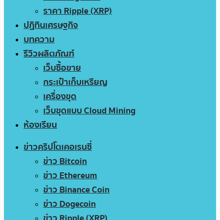
ราคา Ripple (XRP)
ปฏิทินเศรษฐกิจ
บทความ
รีวิวผลิตภัณฑ์
เว็บซื้อขาย
กระเป๋าเก็บเหรียญ
เครื่องขุด
เว็บขุดแบบ Cloud Mining
ห้องเรียน
ข่าวคริปโตเคอเรนซี่
ข่าว Bitcoin
ข่าว Ethereum
ข่าว Binance Coin
ข่าว Dogecoin
ข่าว Ripple (XRP)