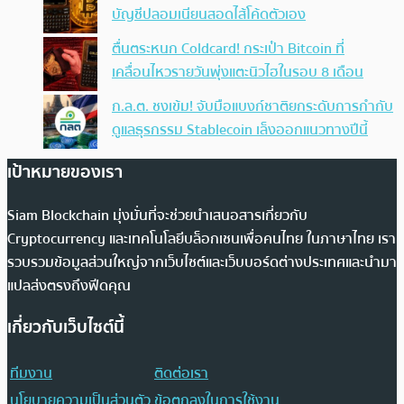
บัญชีปลอมเนียนสอดไส้โค้ดตัวเอง
ตื่นตระหนก Coldcard! กระเป๋า Bitcoin ที่
เคลื่อนไหวรายวันพุ่งแตะนิวไฮในรอบ 8 เดือน
ก.ล.ต. ชงเข้ม! จับมือแบงก์ชาติยกระดับการกำกับ
ดูแลธุรกรรม Stablecoin เล็งออกแนวทางปีนี้
เป้าหมายของเรา
Siam Blockchain มุ่งมั่นที่จะช่วยนำเสนอสารเกี่ยวกับ
Cryptocurrency และเทคโนโลยีบล็อกเชนเพื่อคนไทย ในภาษาไทย เรา
รวบรวมข้อมูลส่วนใหญ่จากเว็บไซต์และเว็บบอร์ดต่างประเทศและนำมา
แปลส่งตรงถึงฟีดคุณ
เกี่ยวกับเว็บไซต์นี้
ทีมงาน
ติดต่อเรา
นโยบายความเป็นส่วนตัว
ข้อตกลงในการใช้งาน