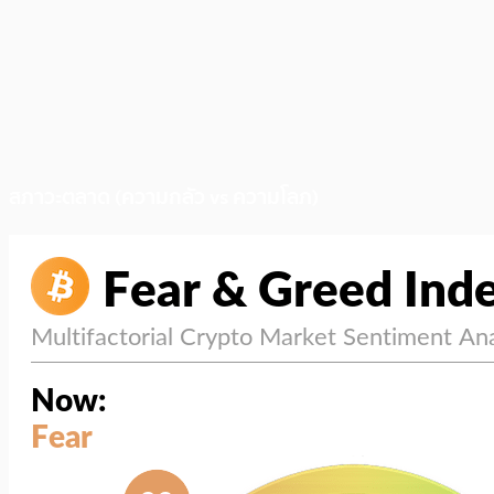
สภาวะตลาด (ความกลัว vs ความโลภ)