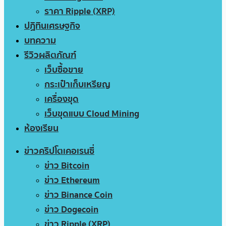
ราคา Ripple (XRP)
ปฏิทินเศรษฐกิจ
บทความ
รีวิวผลิตภัณฑ์
เว็บซื้อขาย
กระเป๋าเก็บเหรียญ
เครื่องขุด
เว็บขุดแบบ Cloud Mining
ห้องเรียน
ข่าวคริปโตเคอเรนซี่
ข่าว Bitcoin
ข่าว Ethereum
ข่าว Binance Coin
ข่าว Dogecoin
ข่าว Ripple (XRP)