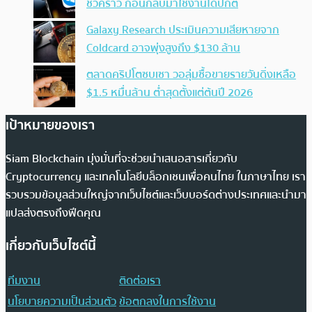
ชั่วคราว ก่อนกลับมาใช้งานได้ปกติ
Galaxy Research ประเมินความเสียหายจาก
Coldcard อาจพุ่งสูงถึง $130 ล้าน
ตลาดคริปโตซบเซา วอลุ่มซื้อขายรายวันดิ่งเหลือ
$1.5 หมื่นล้าน ต่ำสุดตั้งแต่ต้นปี 2026
เป้าหมายของเรา
Siam Blockchain มุ่งมั่นที่จะช่วยนำเสนอสารเกี่ยวกับ
Cryptocurrency และเทคโนโลยีบล็อกเชนเพื่อคนไทย ในภาษาไทย เรา
รวบรวมข้อมูลส่วนใหญ่จากเว็บไซต์และเว็บบอร์ดต่างประเทศและนำมา
แปลส่งตรงถึงฟีดคุณ
เกี่ยวกับเว็บไซต์นี้
ทีมงาน
ติดต่อเรา
นโยบายความเป็นส่วนตัว
ข้อตกลงในการใช้งาน