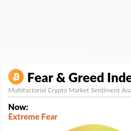
สภาวะตลาด (ความกลัว vs ความโลภ)