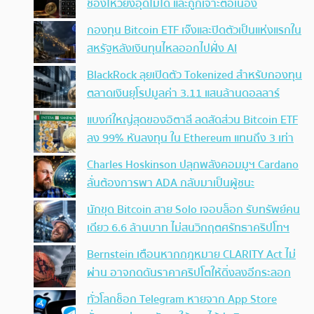
ช่องโหว่ยังอุดไม่ได้ และถูกเจาะต่อเนื่อง
กองทุน Bitcoin ETF เจ๊งและปิดตัวเป็นแห่งแรกใน
สหรัฐหลังเงินทุนไหลออกไปฝั่ง AI
BlackRock ลุยเปิดตัว Tokenized สำหรับกองทุน
ตลาดเงินยุโรปมูลค่า 3.11 แสนล้านดอลลาร์
แบงก์ใหญ่สุดของอิตาลี ลดสัดส่วน Bitcoin ETF
ลง 99% หันลงทุน ใน Ethereum แทนถึง 3 เท่า
Charles Hoskinson ปลุกพลังคอมมูฯ Cardano
ลั่นต้องการพา ADA กลับมาเป็นผู้ชนะ
นักขุด Bitcoin สาย Solo เจอบล็อก รับทรัพย์คน
เดียว 6.6 ล้านบาท ไม่สนวิกฤตศรัทธาคริปโทฯ
Bernstein เตือนหากกฎหมาย CLARITY Act ไม่
ผ่าน อาจกดดันราคาคริปโตให้ดิ่งลงอีกระลอก
ทั่วโลกช็อก Telegram หายจาก App Store