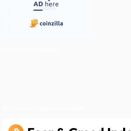
ติดตามเราบน Facebook
สภาวะตลาด (ความกลัว vs ความโลภ)