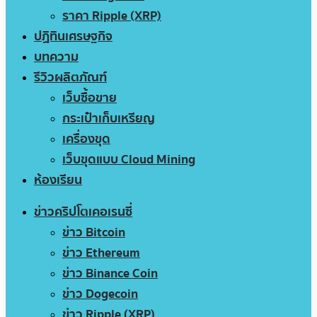
ราคา Ripple (XRP)
ปฏิทินเศรษฐกิจ
บทความ
รีวิวผลิตภัณฑ์
เว็บซื้อขาย
กระเป๋าเก็บเหรียญ
เครื่องขุด
เว็บขุดแบบ Cloud Mining
ห้องเรียน
ข่าวคริปโตเคอเรนซี่
ข่าว Bitcoin
ข่าว Ethereum
ข่าว Binance Coin
ข่าว Dogecoin
ข่าว Ripple (XRP)