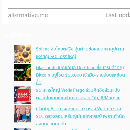
ประเด็นล่าสุด
Solana จ่อโหวตจริง ลุ้นผ่านข้อเสนอเผาอุปทาน
เหรียญ SOL ครั้งใหญ่
Glassnode เปิดข้อมูล On-Chain ชี้แนวรับสำคัญ
Bitcoin อยู่โซน $63,000 เจ้ามือ-รายย่อยแห่ช้อน
ซื้อ
ธนาคารใหญ่ Wells Fargo ร่วมศึกชิงส่วนแบ่ง
ตลาดโทเคนเงินฝาก ตามรอย Citi, JPMorgan
Clarity Act อาจชะงักยาว ๆ หลัง Warren ร้อง
SEC ตรวจสอบเหรียญมีมของทรัมป์ เพราะทำนัก
ลงทุนขาดทุนยับ