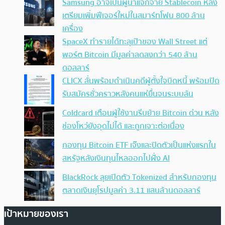
Samsung อาจเป็นผู้นำแจกจ่าย Stablecoin หลัง
เตรียมเพิ่มฟีเจอร์ใหม่ในสมาร์ทโฟน 800 ล้าน
เครื่อง
SpaceX ทำรายได้ทะลุเป้าของ Wall Street แต่
พอร์ต Bitcoin มีมูลค่าลดลงกว่า 540 ล้าน
ดอลลาร์
CLICX ลั่นพร้อมดำเนินคดีผู้ตั้งใจบิดหนี้ พร้อมปิด
รับสมัครชั่วคราวหลังคนแห่ยื่นจนระบบล้น
Coldcard เตือนผู้ใช้งานรีบย้าย Bitcoin ด่วน หลัง
ช่องโหว่ยังอุดไม่ได้ และถูกเจาะต่อเนื่อง
กองทุน Bitcoin ETF เจ๊งและปิดตัวเป็นแห่งแรกใน
สหรัฐหลังเงินทุนไหลออกไปฝั่ง AI
BlackRock ลุยเปิดตัว Tokenized สำหรับกองทุน
ตลาดเงินยุโรปมูลค่า 3.11 แสนล้านดอลลาร์
เป้าหมายของเรา