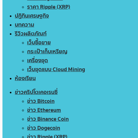
ราคา Ripple (XRP)
ปฏิทินเศรษฐกิจ
บทความ
รีวิวผลิตภัณฑ์
เว็บซื้อขาย
กระเป๋าเก็บเหรียญ
เครื่องขุด
เว็บขุดแบบ Cloud Mining
ห้องเรียน
ข่าวคริปโตเคอเรนซี่
ข่าว Bitcoin
ข่าว Ethereum
ข่าว Binance Coin
ข่าว Dogecoin
ข่าว Ripple (XRP)