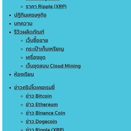
ราคา Ripple (XRP)
ปฏิทินเศรษฐกิจ
บทความ
รีวิวผลิตภัณฑ์
เว็บซื้อขาย
กระเป๋าเก็บเหรียญ
เครื่องขุด
เว็บขุดแบบ Cloud Mining
ห้องเรียน
ข่าวคริปโตเคอเรนซี่
ข่าว Bitcoin
ข่าว Ethereum
ข่าว Binance Coin
ข่าว Dogecoin
ข่าว Ripple (XRP)