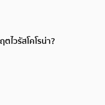
กฤตไวรัสโคโรน่า?