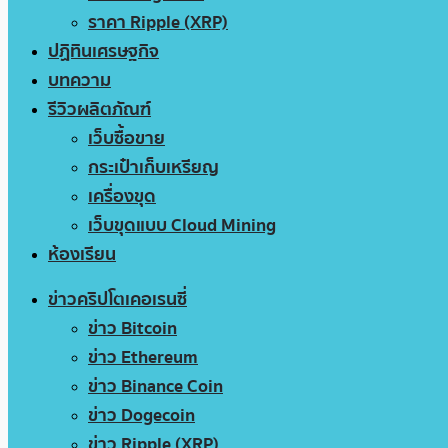
ราคา Ripple (XRP)
ปฏิทินเศรษฐกิจ
บทความ
รีวิวผลิตภัณฑ์
เว็บซื้อขาย
กระเป๋าเก็บเหรียญ
เครื่องขุด
เว็บขุดแบบ Cloud Mining
ห้องเรียน
ข่าวคริปโตเคอเรนซี่
ข่าว Bitcoin
ข่าว Ethereum
ข่าว Binance Coin
ข่าว Dogecoin
ข่าว Ripple (XRP)