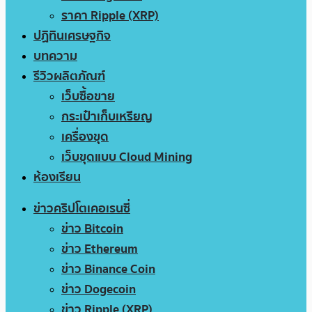
ราคา Ripple (XRP)
ปฏิทินเศรษฐกิจ
บทความ
รีวิวผลิตภัณฑ์
เว็บซื้อขาย
กระเป๋าเก็บเหรียญ
เครื่องขุด
เว็บขุดแบบ Cloud Mining
ห้องเรียน
ข่าวคริปโตเคอเรนซี่
ข่าว Bitcoin
ข่าว Ethereum
ข่าว Binance Coin
ข่าว Dogecoin
ข่าว Ripple (XRP)