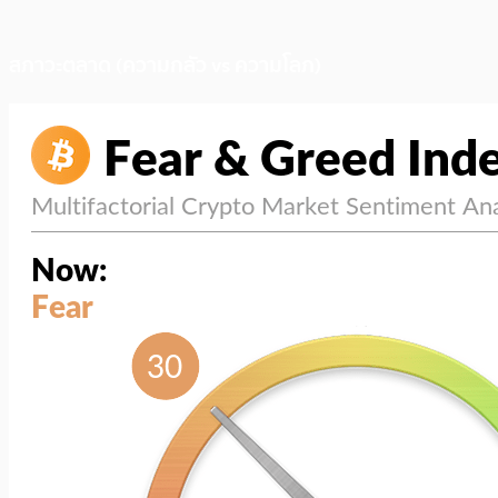
สภาวะตลาด (ความกลัว vs ความโลภ)