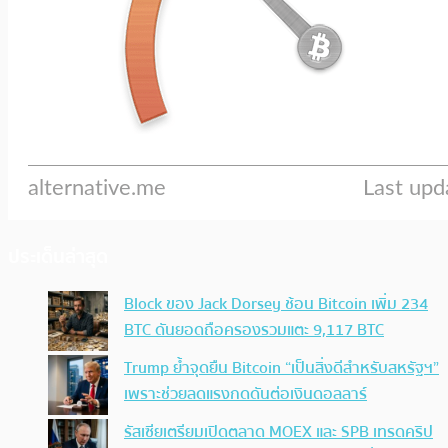
ประเด็นล่าสุด
Block ของ Jack Dorsey ช้อน Bitcoin เพิ่ม 234
BTC ดันยอดถือครองรวมแตะ 9,117 BTC
Trump ย้ำจุดยืน Bitcoin “เป็นสิ่งดีสำหรับสหรัฐฯ”
เพราะช่วยลดแรงกดดันต่อเงินดอลลาร์
รัสเซียเตรียมเปิดตลาด MOEX และ SPB เทรดคริป