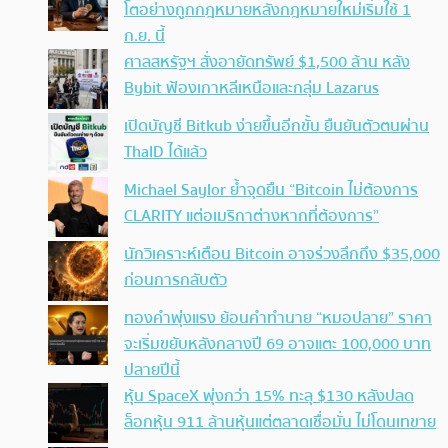
โตอย่างถูกกฎหมายหลังกฎหมายใหม่เริ่มใช้ 1
ก.ย. นี้
ศาลสหรัฐฯ สั่งอายัดทรัพย์ $1,500 ล้าน หลัง
Bybit ฟ้องเกาหลีเหนือและกลุ่ม Lazarus
เปิดบัญชี Bitkub ง่ายขึ้นอีกขั้น ยืนยันตัวตนผ่าน
ThaID ได้แล้ว
Michael Saylor ย้ำจุดยืน “Bitcoin ไม่ต้องการ
CLARITY แต่อเมริกาต่างหากที่ต้องการ”
นักวิเคราะห์เตือน Bitcoin อาจร่วงลึกถึง $35,000
ก่อนการกลับตัว
ทองคำพุ่งแรง ย้อนคำทำนาย “หมอปลาย” ราคา
จะเริ่มขยับหลังกลางปี 69 อาจแตะ 100,000 บาท
ปลายปีนี้
หุ้น SpaceX พุ่งกว่า 15% ทะลุ $130 หลังปลด
ล็อกหุ้น 911 ล้านหุ้นแต่ตลาดเชื่อมั่น ไม่โดนเทขาย