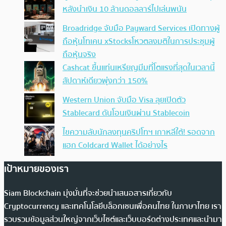
หลังนำเงิน 10 ล้านดอลลาร์ไปเล่นพนัน
Broadridge จับมือ Payward Services เปิดทางผู้
ถือหุ้นโทเคน xStocksโหวตลงมติในการประชุมผู้
ถือหุ้นจริง
Cashcat ขึ้นแท่นเหรียญมีมที่โตแรงที่สุดในเวลานี้
สัปดาห์เดียวพุ่งกว่า 150%
Western Union จับมือ Visa ลุยเปิดตัว
Stablecard ดันโอนเงินผ่าน Stablecoin
ไขความลับนักลงทุนคริปโทฯ เกาหลีใต้! รอดจาก
แฮก Coldcard Wallet ได้อย่างไร
เป้าหมายของเรา
Siam Blockchain มุ่งมั่นที่จะช่วยนำเสนอสารเกี่ยวกับ
Cryptocurrency และเทคโนโลยีบล็อกเชนเพื่อคนไทย ในภาษาไทย เรา
รวบรวมข้อมูลส่วนใหญ่จากเว็บไซต์และเว็บบอร์ดต่างประเทศและนำมา