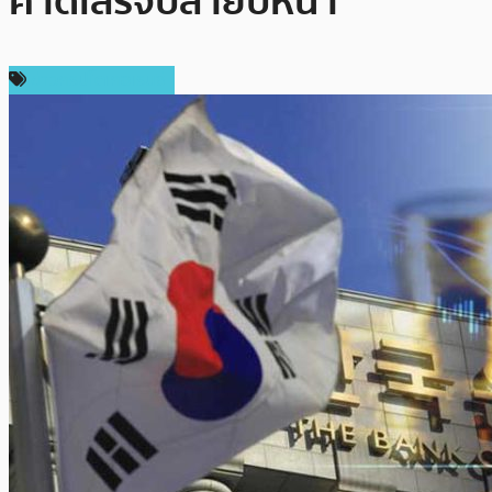
คาดเสร็จปลายปีหน้า
ข่าวคริปโตเคอเรนซี่