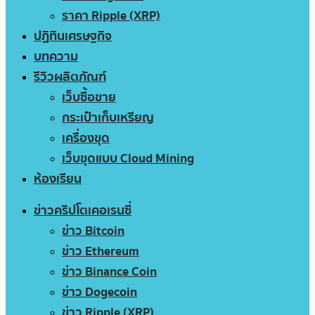
ราคา Ripple (XRP)
ปฏิทินเศรษฐกิจ
บทความ
รีวิวผลิตภัณฑ์
เว็บซื้อขาย
กระเป๋าเก็บเหรียญ
เครื่องขุด
เว็บขุดแบบ Cloud Mining
ห้องเรียน
ข่าวคริปโตเคอเรนซี่
ข่าว Bitcoin
ข่าว Ethereum
ข่าว Binance Coin
ข่าว Dogecoin
ข่าว Ripple (XRP)