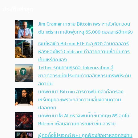
ประเด็นล่าสุด
Jim Cramer เทขาย Bitcoin เพราะกลัวภัยควอน
ตัม แต่ราคากลับพุ่งทะลุ 65,000 ดอลลาร์อีกครั้ง
เงินไหลเข้า Bitcoin ETF ทะลุ 620 ล้านดอลลาร์
หลังช่องโหว่ Coldcard ทำลายความเชื่อมั่นการ
เก็บเหรียญเอง
Tether รุกขยายธุรกิจ Tokenization สู่
ซาอุดีอาระเบียประเดิมด้วยอสังหาริมทรัพย์ระดับ
สถาบัน
นักพัฒนา Bitcoin สารภาพไม่กล้าถือครอง
เหรียญเยอะเพราะกลัวความเสี่ยงด้านความ
ปลอดภัย
นักพัฒนาใช้ AI ตรวจพบบั๊กขั้นวิกฤต 85 จุดใน
Bitcoin เตือนสถานการณ์เข้าขั้นเลวร้าย
ผู้ก่อตั้งโปรเจกต์ NFT ถูกฟ้องข้อหาหลอกลงทุน