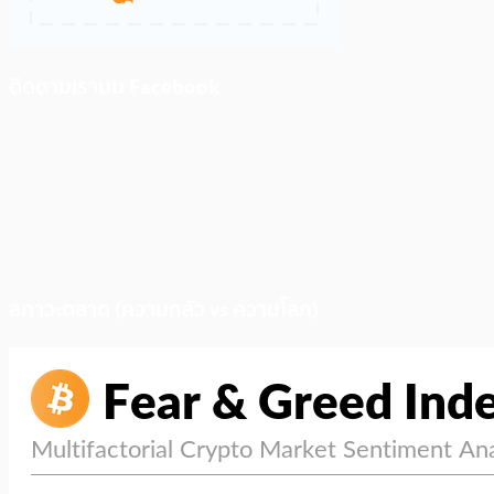
ติดตามเราบน Facebook
สภาวะตลาด (ความกลัว vs ความโลภ)