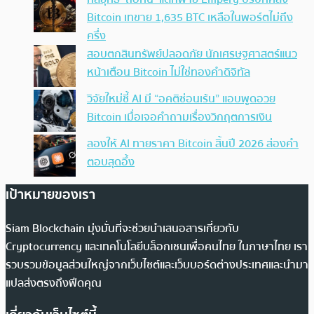
Bitcoin เทขาย 1,635 BTC เหลือในพอร์ตไม่ถึง
ครึ่ง
สอบตกสินทรัพย์ปลอดภัย นักเศรษฐศาสตร์แนว
หน้าเตือน Bitcoin ไม่ใช่ทองคำดิจิทัล
วิจัยใหม่ชี้ AI มี “อคติซ่อนเร้น” แอบพูดอวย
Bitcoin เมื่อเจอคำถามเรื่องวิกฤตการเงิน
ลองให้ AI ทายราคา Bitcoin สิ้นปี 2026 ส่องคำ
ตอบสุดอึ้ง
เป้าหมายของเรา
Siam Blockchain มุ่งมั่นที่จะช่วยนำเสนอสารเกี่ยวกับ
Cryptocurrency และเทคโนโลยีบล็อกเชนเพื่อคนไทย ในภาษาไทย เรา
รวบรวมข้อมูลส่วนใหญ่จากเว็บไซต์และเว็บบอร์ดต่างประเทศและนำมา
แปลส่งตรงถึงฟีดคุณ