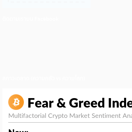
ติดตามเราบน Facebook
สภาวะตลาด (ความกลัว vs ความโลภ)