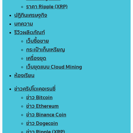
ราคา Ripple (XRP)
ปฏิทินเศรษฐกิจ
บทความ
รีวิวผลิตภัณฑ์
เว็บซื้อขาย
กระเป๋าเก็บเหรียญ
เครื่องขุด
เว็บขุดแบบ Cloud Mining
ห้องเรียน
ข่าวคริปโตเคอเรนซี่
ข่าว Bitcoin
ข่าว Ethereum
ข่าว Binance Coin
ข่าว Dogecoin
ข่าว Ripple (XRP)