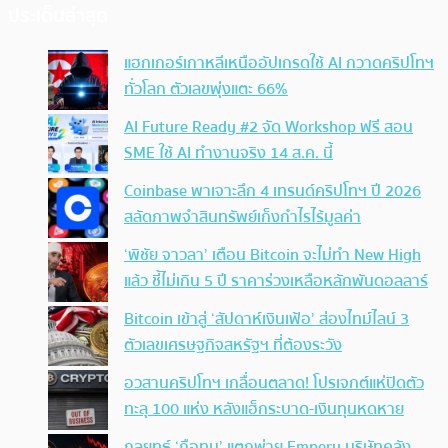
ประเด็นล่าสุด
แฮกเกอร์เกาหลีเหนืออัปเกรดใช้ AI กวาดคริปโทฯ
ทั่วโลก ตัวเลขพุ่งแตะ 66%
AI Future Ready #2 จัด Workshop ฟรี สอน
SME ใช้ AI ทำงานจริง 14 ส.ค. นี้
Coinbase พาเจาะลึก 4 เทรนด์คริปโทฯ ปี 2026
สลัดภาพจำสินทรัพย์เก็งกำไรไร้มูลค่า
‘พิชัย จาวลา’ เตือน Bitcoin จะไม่ทำ New High
แล้ว ชี้ไม่เกิน 5 ปี ราคาร่วงเหลือหลักพันดอลลาร์
Bitcoin เข้าสู่ ‘สัปดาห์เงินเฟ้อ’ ส่องไทม์ไลน์ 3
ตัวเลขเศรษฐกิจสหรัฐฯ ที่ต้องระวัง
อวสานคริปโทฯ เกลื่อนตลาด! โปรเจกต์แห่ปิดตัว
ทะลุ 100 แห่ง หลังแฮ็กระบาด-เงินทุนหดหาย
กลยุทธ์ ‘ถือทน’ แตกพ่าย Empery บริษัทคลัง