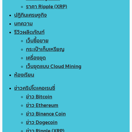
ราคา Ripple (XRP)
ปฏิทินเศรษฐกิจ
บทความ
รีวิวผลิตภัณฑ์
เว็บซื้อขาย
กระเป๋าเก็บเหรียญ
เครื่องขุด
เว็บขุดแบบ Cloud Mining
ห้องเรียน
ข่าวคริปโตเคอเรนซี่
ข่าว Bitcoin
ข่าว Ethereum
ข่าว Binance Coin
ข่าว Dogecoin
ข่าว Ripple (XRP)