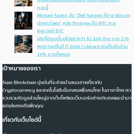
นักลงทุนแห่ถือคริปโตเอง ก่อนกฎใหม่เริ่มใช้
ก.ย.นี้
Michael Saylor ลั่น “มีแค่ Satoshi ที่ขาย Bitcoin
น้อยกว่าผม” หลัง Strategy ถือ BTC ทะลุ
840,000 BTC
คริปโตถูกขโมยไปแล้วกว่า $1,200 ล้าน จาก 276
เหตุการณ์ในปี ปี 2026 Coldcard คิดเป็นสัดส่วน
10% จากทั้งหมด
เป้าหมายของเรา
Siam Blockchain มุ่งมั่นที่จะช่วยนำเสนอสารเกี่ยวกับ
Cryptocurrency และเทคโนโลยีบล็อกเชนเพื่อคนไทย ในภาษาไทย เรา
รวบรวมข้อมูลส่วนใหญ่จากเว็บไซต์และเว็บบอร์ดต่างประเทศและนำมา
แปลส่งตรงถึงฟีดคุณ
เกี่ยวกับเว็บไซต์นี้