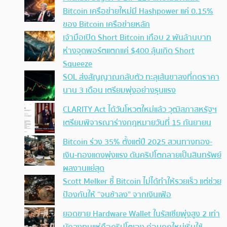
Bitcoin เครือข่ายใหม่มี Hashpower แค่ 0.15%
ของ Bitcoin เครือข่ายหลัก
เจ้ามือเปิด Short Bitcoin เกือบ 2 พันล้านบาท
ห่างจุดพอร์ตแตกแค่ $400 ลุ้นเกิด Short
Squeeze
SOL ส่งสัญญาณกลับตัว ทะลุเส้นขาลงที่กดราคา
นาน 3 เดือน เตรียมพุ่งอย่างรุนแรง
CLARITY Act ได้วันโหวตใหม่แล้ว วุฒิสภาสหรัฐฯ
เตรียมพิจารณาร่างกฎหมายวันที่ 15 กันยายน
Bitcoin ร่วง 35% ตั้งแต่ปี 2025 สวนทางทอง-
เงิน-ทองแดงพุ่งแรง ดันคริปโตกลายเป็นสินทรัพย์
ผลงานแย่สุด
Scott Melker ชี้ Bitcoin ไม่ได้ทำให้รวยเร็ว แต่ช่วย
ป้องกันให้ “จนช้าลง” จากเงินเฟ้อ
ยอดขาย Hardware Wallet ในรัสเซียพุ่งสูง 2 เท่า