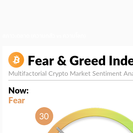
สภาวะตลาด (ความกลัว vs ความโลภ)