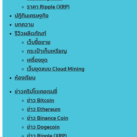
ราคา Ripple (XRP)
ปฏิทินเศรษฐกิจ
บทความ
รีวิวผลิตภัณฑ์
เว็บซื้อขาย
กระเป๋าเก็บเหรียญ
เครื่องขุด
เว็บขุดแบบ Cloud Mining
ห้องเรียน
ข่าวคริปโตเคอเรนซี่
ข่าว Bitcoin
ข่าว Ethereum
ข่าว Binance Coin
ข่าว Dogecoin
ข่าว Ripple (XRP)