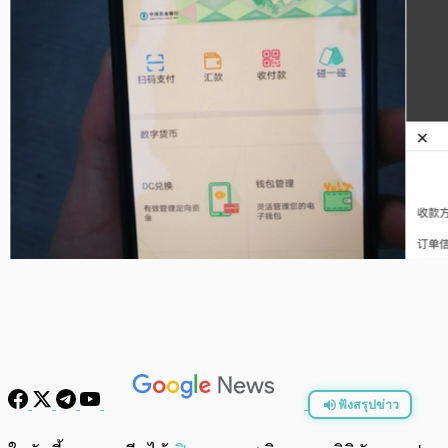
ฟังสรุปข่าว
พร้อมเล่น