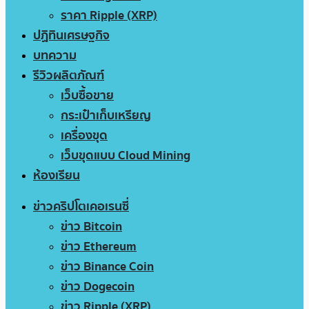
ราคา Ripple (XRP)
ปฏิทินเศรษฐกิจ
บทความ
รีวิวผลิตภัณฑ์
เว็บซื้อขาย
กระเป๋าเก็บเหรียญ
เครื่องขุด
เว็บขุดแบบ Cloud Mining
ห้องเรียน
ข่าวคริปโตเคอเรนซี่
ข่าว Bitcoin
ข่าว Ethereum
ข่าว Binance Coin
ข่าว Dogecoin
ข่าว Ripple (XRP)