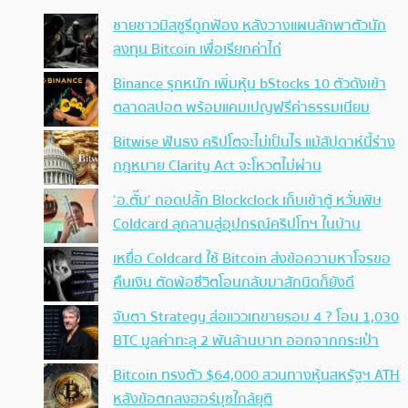
ชายชาวมิสซูรีถูกฟ้อง หลังวางแผนลักพาตัวนัก
ลงทุน Bitcoin เพื่อเรียกค่าไถ่
Binance รุกหนัก เพิ่มหุ้น bStocks 10 ตัวดังเข้า
ตลาดสปอต พร้อมแคมเปญฟรีค่าธรรมเนียม
Bitwise ฟันธง คริปโตจะไม่เป็นไร แม้สัปดาห์นี้ร่าง
กฎหมาย Clarity Act จะโหวตไม่ผ่าน
‘อ.ตั๊ม’ ถอดปลั้ก Blockclock เก็บเข้าตู้ หวั่นพิษ
Coldcard ลุกลามสู่อุปกรณ์คริปโทฯ ในบ้าน
เหยื่อ Coldcard ใช้ Bitcoin ส่งข้อความหาโจรขอ
คืนเงิน ตัดพ้อชีวิตโอนกลับมาสักนิดก็ยังดี
จับตา Strategy ส่อแววเทขายรอบ 4 ? โอน 1,030
BTC มูลค่าทะลุ 2 พันล้านบาท ออกจากกระเป๋า
Bitcoin ทรงตัว $64,000 สวนทางหุ้นสหรัฐฯ ATH
หลังข้อตกลงฮอร์มุซใกล้ยุติ