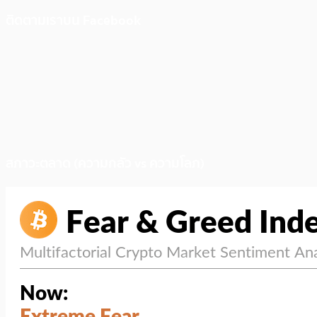
ติดตามเราบน Facebook
สภาวะตลาด (ความกลัว vs ความโลภ)