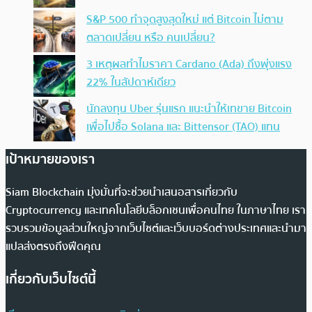
S&P 500 ทำจุดสูงสุดใหม่ แต่ Bitcoin ไม่ตาม
ตลาดเปลี่ยน หรือ คนเปลี่ยน?
3 เหตุผลทำไมราคา Cardano (Ada) ถึงพุ่งแรง
22% ในสัปดาห์เดียว
นักลงทุน Uber รุ่นแรก แนะนำให้เทขาย Bitcoin
เพื่อไปซื้อ Solana และ Bittensor (TAO) แทน
เป้าหมายของเรา
Siam Blockchain มุ่งมั่นที่จะช่วยนำเสนอสารเกี่ยวกับ
Cryptocurrency และเทคโนโลยีบล็อกเชนเพื่อคนไทย ในภาษาไทย เรา
รวบรวมข้อมูลส่วนใหญ่จากเว็บไซต์และเว็บบอร์ดต่างประเทศและนำมา
แปลส่งตรงถึงฟีดคุณ
เกี่ยวกับเว็บไซต์นี้