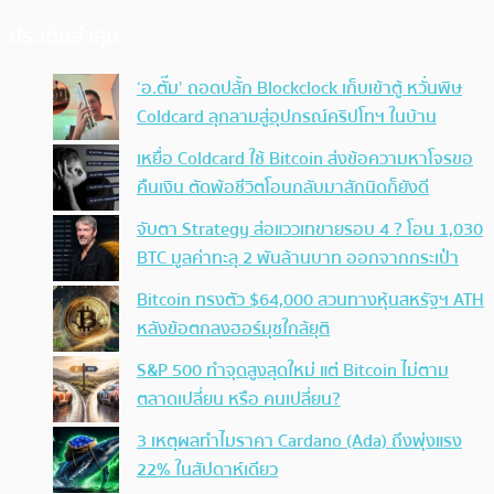
ประเด็นล่าสุด
‘อ.ตั๊ม’ ถอดปลั้ก Blockclock เก็บเข้าตู้ หวั่นพิษ
Coldcard ลุกลามสู่อุปกรณ์คริปโทฯ ในบ้าน
เหยื่อ Coldcard ใช้ Bitcoin ส่งข้อความหาโจรขอ
คืนเงิน ตัดพ้อชีวิตโอนกลับมาสักนิดก็ยังดี
จับตา Strategy ส่อแววเทขายรอบ 4 ? โอน 1,030
BTC มูลค่าทะลุ 2 พันล้านบาท ออกจากกระเป๋า
Bitcoin ทรงตัว $64,000 สวนทางหุ้นสหรัฐฯ ATH
หลังข้อตกลงฮอร์มุซใกล้ยุติ
S&P 500 ทำจุดสูงสุดใหม่ แต่ Bitcoin ไม่ตาม
ตลาดเปลี่ยน หรือ คนเปลี่ยน?
3 เหตุผลทำไมราคา Cardano (Ada) ถึงพุ่งแรง
22% ในสัปดาห์เดียว