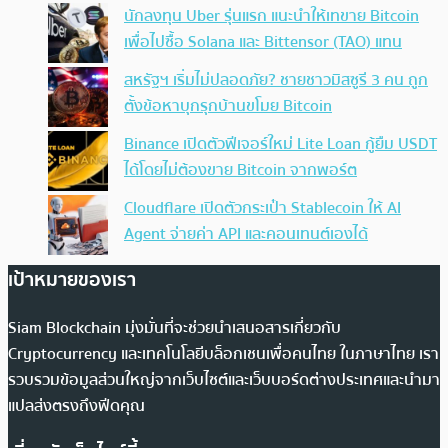
นักลงทุน Uber รุ่นแรก แนะนำให้เทขาย Bitcoin
เพื่อไปซื้อ Solana และ Bittensor (TAO) แทน
สหรัฐฯ เริ่มไม่ปลอดภัย? ชายชาวมิสซูรี 3 คน ถูก
ตั้งข้อหาบุกรุกบ้านขโมย Bitcoin
Binance เปิดตัวฟีเจอร์ใหม่ Lite Loan กู้ยืม USDT
ได้โดยไม่ต้องขาย Bitcoin จากพอร์ต
Cloudflare เปิดตัวกระเป๋า Stablecoin ให้ AI
Agent จ่ายค่า API และคอนเทนต์เองได้
เป้าหมายของเรา
Siam Blockchain มุ่งมั่นที่จะช่วยนำเสนอสารเกี่ยวกับ
Cryptocurrency และเทคโนโลยีบล็อกเชนเพื่อคนไทย ในภาษาไทย เรา
รวบรวมข้อมูลส่วนใหญ่จากเว็บไซต์และเว็บบอร์ดต่างประเทศและนำมา
แปลส่งตรงถึงฟีดคุณ