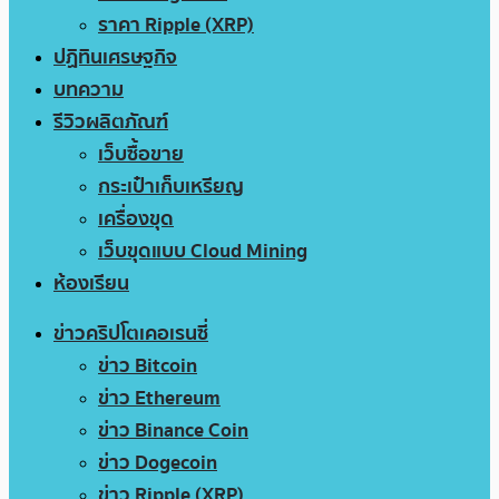
ราคา Ripple (XRP)
ปฏิทินเศรษฐกิจ
บทความ
รีวิวผลิตภัณฑ์
เว็บซื้อขาย
กระเป๋าเก็บเหรียญ
เครื่องขุด
เว็บขุดแบบ Cloud Mining
ห้องเรียน
ข่าวคริปโตเคอเรนซี่
ข่าว Bitcoin
ข่าว Ethereum
ข่าว Binance Coin
ข่าว Dogecoin
ข่าว Ripple (XRP)