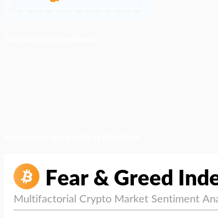
ติดตามเราบน Facebook
สภาวะตลาด (ความกลัว vs ความโลภ)