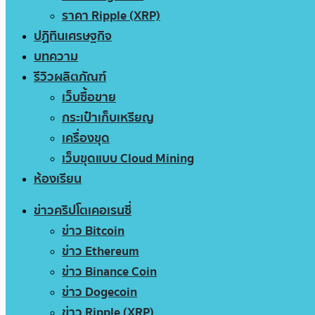
ราคา Ripple (XRP)
ปฏิทินเศรษฐกิจ
บทความ
รีวิวผลิตภัณฑ์
เว็บซื้อขาย
กระเป๋าเก็บเหรียญ
เครื่องขุด
เว็บขุดแบบ Cloud Mining
ห้องเรียน
ข่าวคริปโตเคอเรนซี่
ข่าว Bitcoin
ข่าว Ethereum
ข่าว Binance Coin
ข่าว Dogecoin
ข่าว Ripple (XRP)