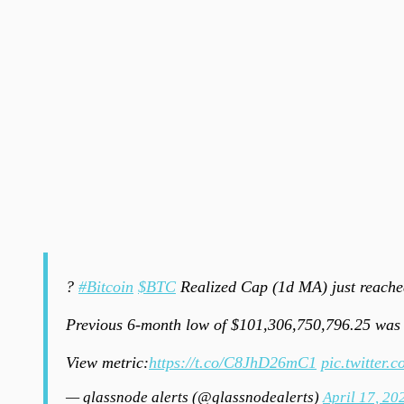
?
#Bitcoin
$BTC
Realized Cap (1d MA) just reache
Previous 6-month low of $101,306,750,796.25 was
View metric:
https://t.co/C8JhD26mC1
pic.twitter
— glassnode alerts (@glassnodealerts)
April 17, 20