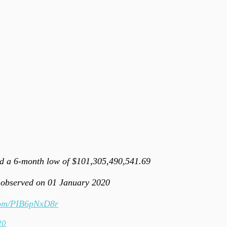
d a 6-month low of $101,305,490,541.69
 observed on 01 January 2020
.com/PIB6pNxD8r
20