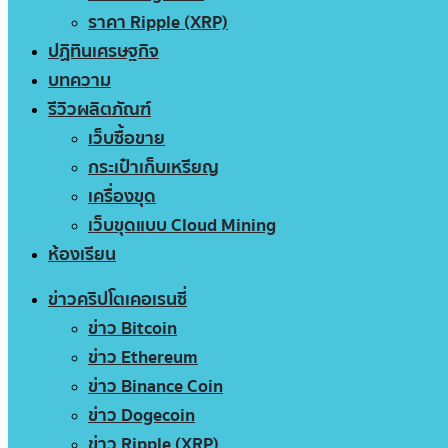
ราคา Ripple (XRP)
ปฏิทินเศรษฐกิจ
บทความ
รีวิวผลิตภัณฑ์
เว็บซื้อขาย
กระเป๋าเก็บเหรียญ
เครื่องขุด
เว็บขุดแบบ Cloud Mining
ห้องเรียน
ข่าวคริปโตเคอเรนซี่
ข่าว Bitcoin
ข่าว Ethereum
ข่าว Binance Coin
ข่าว Dogecoin
ข่าว Ripple (XRP)