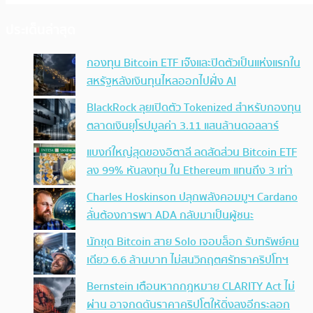
ประเด็นล่าสุด
กองทุน Bitcoin ETF เจ๊งและปิดตัวเป็นแห่งแรกใน
สหรัฐหลังเงินทุนไหลออกไปฝั่ง AI
BlackRock ลุยเปิดตัว Tokenized สำหรับกองทุน
ตลาดเงินยุโรปมูลค่า 3.11 แสนล้านดอลลาร์
แบงก์ใหญ่สุดของอิตาลี ลดสัดส่วน Bitcoin ETF
ลง 99% หันลงทุน ใน Ethereum แทนถึง 3 เท่า
Charles Hoskinson ปลุกพลังคอมมูฯ Cardano
ลั่นต้องการพา ADA กลับมาเป็นผู้ชนะ
นักขุด Bitcoin สาย Solo เจอบล็อก รับทรัพย์คน
เดียว 6.6 ล้านบาท ไม่สนวิกฤตศรัทธาคริปโทฯ
Bernstein เตือนหากกฎหมาย CLARITY Act ไม่
ผ่าน อาจกดดันราคาคริปโตให้ดิ่งลงอีกระลอก