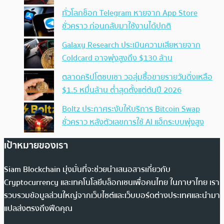
ทั่วโลกช็อก Telegram หายจาก App Store
ชั่วคราว ก่อนกลับมาใช้งานได้ปกติ
Galaxy Research ประเมินความเสียหายจาก
Coldcard อาจพุ่งสูงถึง $130 ล้าน
ตลาดคริปโตซบเซา วอลุ่มซื้อขายรายวันดิ่งเหลือ
$1.5 หมื่นล้าน ต่ำสุดตั้งแต่ต้นปี 2026
Boltz ประกาศระงับให้บริการ Bitcoin Swap
ชั่วคราว หลังตัวเลขการใช้ AI แฮ็กระบบพุ่งสูง
เป้าหมายของเรา
Siam Blockchain มุ่งมั่นที่จะช่วยนำเสนอสารเกี่ยวกับ
Cryptocurrency และเทคโนโลยีบล็อกเชนเพื่อคนไทย ในภาษาไทย เรา
รวบรวมข้อมูลส่วนใหญ่จากเว็บไซต์และเว็บบอร์ดต่างประเทศและนำมา
แปลส่งตรงถึงฟีดคุณ