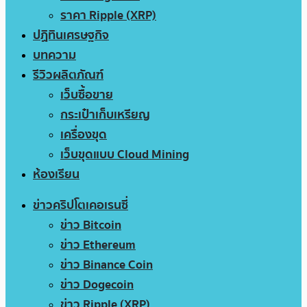
ราคา Ripple (XRP)
ปฏิทินเศรษฐกิจ
บทความ
รีวิวผลิตภัณฑ์
เว็บซื้อขาย
กระเป๋าเก็บเหรียญ
เครื่องขุด
เว็บขุดแบบ Cloud Mining
ห้องเรียน
ข่าวคริปโตเคอเรนซี่
ข่าว Bitcoin
ข่าว Ethereum
ข่าว Binance Coin
ข่าว Dogecoin
ข่าว Ripple (XRP)