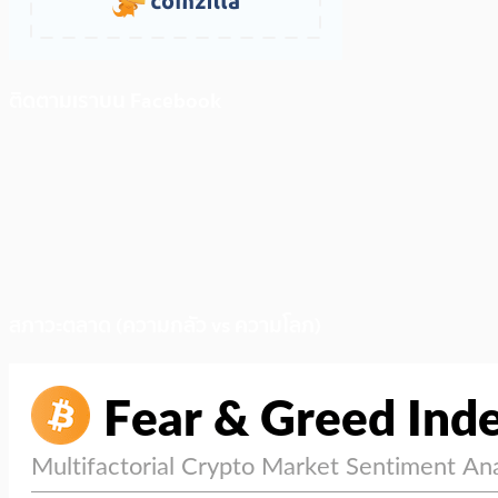
ติดตามเราบน Facebook
สภาวะตลาด (ความกลัว vs ความโลภ)