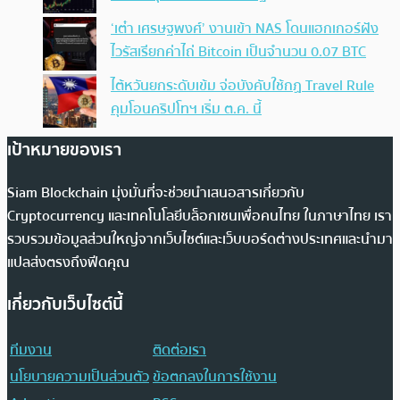
‘เต๋า เศรษฐพงศ์’ งานเข้า NAS โดนแฮกเกอร์ฝัง
ไวรัสเรียกค่าไถ่ Bitcoin เป็นจำนวน 0.07 BTC
ไต้หวันยกระดับเข้ม จ่อบังคับใช้กฏ Travel Rule
คุมโอนคริปโทฯ เริ่ม ต.ค. นี้
เป้าหมายของเรา
Siam Blockchain มุ่งมั่นที่จะช่วยนำเสนอสารเกี่ยวกับ
Cryptocurrency และเทคโนโลยีบล็อกเชนเพื่อคนไทย ในภาษาไทย เรา
รวบรวมข้อมูลส่วนใหญ่จากเว็บไซต์และเว็บบอร์ดต่างประเทศและนำมา
แปลส่งตรงถึงฟีดคุณ
เกี่ยวกับเว็บไซต์นี้
ทีมงาน
ติดต่อเรา
นโยบายความเป็นส่วนตัว
ข้อตกลงในการใช้งาน