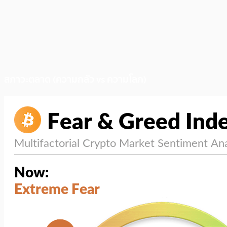
สภาวะตลาด (ความกลัว vs ความโลภ)