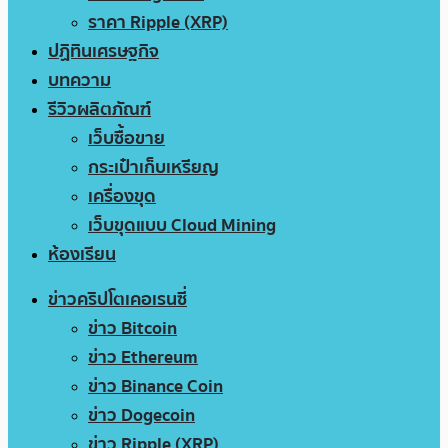
ราคา Ripple (XRP)
ปฏิทินเศรษฐกิจ
บทความ
รีวิวผลิตภัณฑ์
เว็บซื้อขาย
กระเป๋าเก็บเหรียญ
เครื่องขุด
เว็บขุดแบบ Cloud Mining
ห้องเรียน
ข่าวคริปโตเคอเรนซี่
ข่าว Bitcoin
ข่าว Ethereum
ข่าว Binance Coin
ข่าว Dogecoin
ข่าว Ripple (XRP)