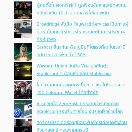
ผู้ก่อตั้งโปรเจกต์ NFT ถูกฟ้องข้อหาหลอกลงทุน
หลังนำเงิน 10 ล้านดอลลาร์ไปเล่นพนัน
Broadridge จับมือ Payward Services เปิดทางผู้
ถือหุ้นโทเคน xStocksโหวตลงมติในการประชุมผู้
ถือหุ้นจริง
Cashcat ขึ้นแท่นเหรียญมีมที่โตแรงที่สุดในเวลานี้
สัปดาห์เดียวพุ่งกว่า 150%
Western Union จับมือ Visa ลุยเปิดตัว
Stablecard ดันโอนเงินผ่าน Stablecoin
ไขความลับนักลงทุนคริปโทฯ เกาหลีใต้! รอดจาก
แฮก Coldcard Wallet ได้อย่างไร
Visa จับมือ ZeroHash ยกระดับชำระเงินด้วย
Stablecoin รองรับการโอนเงินรวดเร็วข้ามโลก
สุดจัด! เทรดเดอร์อายุน้อยฟันกำไรเกือบครึ่งล้าน
ด้วยกลยุทธ์เทรดตามเศรษฐี