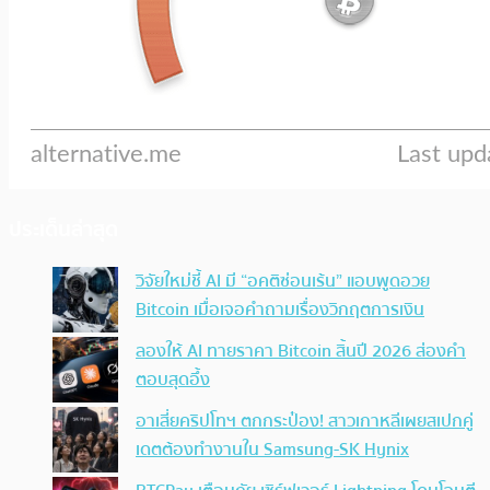
ประเด็นล่าสุด
วิจัยใหม่ชี้ AI มี “อคติซ่อนเร้น” แอบพูดอวย
Bitcoin เมื่อเจอคำถามเรื่องวิกฤตการเงิน
ลองให้ AI ทายราคา Bitcoin สิ้นปี 2026 ส่องคำ
ตอบสุดอึ้ง
อาเสี่ยคริปโทฯ ตกกระป๋อง! สาวเกาหลีเผยสเปกคู่
เดตต้องทำงานใน Samsung-SK Hynix