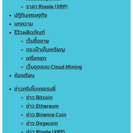
ราคา Ripple (XRP)
ปฏิทินเศรษฐกิจ
บทความ
รีวิวผลิตภัณฑ์
เว็บซื้อขาย
กระเป๋าเก็บเหรียญ
เครื่องขุด
เว็บขุดแบบ Cloud Mining
ห้องเรียน
ข่าวคริปโตเคอเรนซี่
ข่าว Bitcoin
ข่าว Ethereum
ข่าว Binance Coin
ข่าว Dogecoin
ข่าว Ripple (XRP)