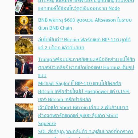
BTCPay เตือนภัย เซิร์ฟเวอร์ Lightning โดนโจมตี
แฮกเกอร์ใช้ช่องโหว่ดูดเงินออกจาก Node
BNB พุ่งทะลุ $600 จุดชนวน Altseason ในระบบ
นิเวศ BNB Chain
ล่มไม่เป็นท่า! Bitcoin ฟอร์กแยก BIP-110 ขุดได้
แค่ 2 บล็อก แล้วดับสนิท
Trump พร้อมประกาศชัยชนะเหนืออิหร่าน แม้ไร้ข้อ
ตกลงนิวเคลียร์ หากเปิดช่องแคบ Hormuz เต็มรูป
แบบ
Michael Saylor ชี้ BIP-110 แทบไม่มีผลต่อ
Bitcoin เครือข่ายใหม่มี Hashpower แค่ 0.15%
ของ Bitcoin เครือข่ายหลัก
เจ้ามือเปิด Short Bitcoin เกือบ 2 พันล้านบาท
ห่างจุดพอร์ตแตกแค่ $400 ลุ้นเกิด Short
Squeeze
SOL ส่งสัญญาณกลับตัว ทะลุเส้นขาลงที่กดราคา