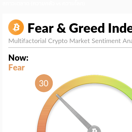
สภาวะตลาด (ความกลัว vs ความโลภ)