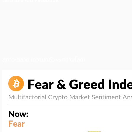
ติดตามเราบน Facebook
สภาวะตลาด (ความกลัว vs ความโลภ)