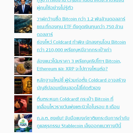
กูรูชี้ การใช้งาน Crypto ในอนาคตจะราบรื่นจน
ผู้คนใช้อย่างไม่รู้ตัว
วาฬกว้านซื้อ Bitcoin กว่า 1.2 พันล้านดอลลาร์
ขณะที่กองทุน ETF ดึงดูดเงินทุนกว่า 750 ล้าน
ดอลลาร์
ช่องโหว่ Coldcard ทำพิษ นักลงทุนโอน Bitcoin
กว่า 210,000 เหรียญหนีจากกระเป๋าเก่า
ส่องแนวโน้มราคา 3 เหรียญคริปโทฯ Bitcoin,
Ethereum และ XRP จะไปทางไหนต่อ?
หลักฐานใหม่ชี้ ผู้ร่วมก่อตั้ง Coldcard อาจสร้าง
บัญชีปลอมเนียนสอดไส้โค้ดตัวเอง
ตื่นตระหนก Coldcard! กระเป๋า Bitcoin ที่
เคลื่อนไหวรายวันพุ่งแตะนิวไฮในรอบ 8 เดือน
ก.ล.ต. ชงเข้ม! จับมือแบงก์ชาติยกระดับการกำกับ
ดูแลธุรกรรม Stablecoin เล็งออกแนวทางปีนี้