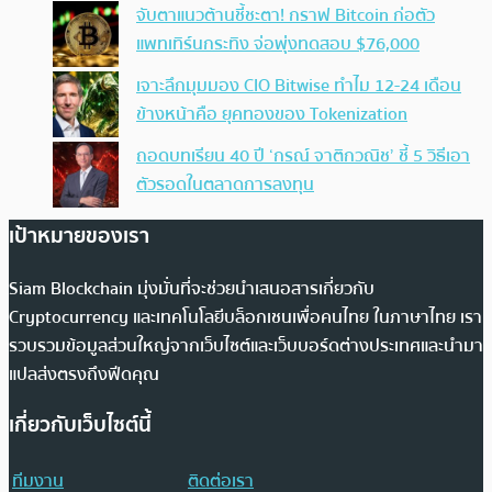
จับตาแนวต้านชี้ชะตา! กราฟ Bitcoin ก่อตัว
แพทเทิร์นกระทิง จ่อพุ่งทดสอบ $76,000
เจาะลึกมุมมอง CIO Bitwise ทำไม 12-24 เดือน
ข้างหน้าคือ ยุคทองของ Tokenization
ถอดบทเรียน 40 ปี ‘กรณ์ จาติกวณิช’ ชี้ 5 วิธีเอา
ตัวรอดในตลาดการลงทุน
เป้าหมายของเรา
Siam Blockchain มุ่งมั่นที่จะช่วยนำเสนอสารเกี่ยวกับ
Cryptocurrency และเทคโนโลยีบล็อกเชนเพื่อคนไทย ในภาษาไทย เรา
รวบรวมข้อมูลส่วนใหญ่จากเว็บไซต์และเว็บบอร์ดต่างประเทศและนำมา
แปลส่งตรงถึงฟีดคุณ
เกี่ยวกับเว็บไซต์นี้
ทีมงาน
ติดต่อเรา