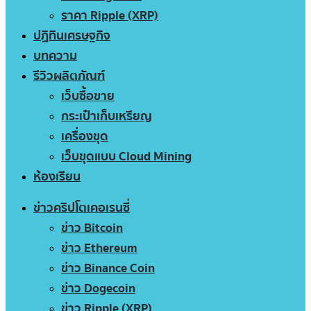
ราคา Ripple (XRP)
ปฏิทินเศรษฐกิจ
บทความ
รีวิวผลิตภัณฑ์
เว็บซื้อขาย
กระเป๋าเก็บเหรียญ
เครื่องขุด
เว็บขุดแบบ Cloud Mining
ห้องเรียน
ข่าวคริปโตเคอเรนซี่
ข่าว Bitcoin
ข่าว Ethereum
ข่าว Binance Coin
ข่าว Dogecoin
ข่าว Ripple (XRP)