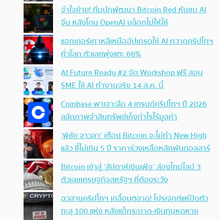
จำใจย้าย! ทีมนักพัฒนา Bitcoin Red หันซบ AI
จีน หลังโดน OpenAI บล็อกไม่ให้ใช้
แฮกเกอร์เกาหลีเหนืออัปเกรดใช้ AI กวาดคริปโทฯ
ทั่วโลก ตัวเลขพุ่งแตะ 66%
AI Future Ready #2 จัด Workshop ฟรี สอน
SME ใช้ AI ทำงานจริง 14 ส.ค. นี้
Coinbase พาเจาะลึก 4 เทรนด์คริปโทฯ ปี 2026
สลัดภาพจำสินทรัพย์เก็งกำไรไร้มูลค่า
‘พิชัย จาวลา’ เตือน Bitcoin จะไม่ทำ New High
แล้ว ชี้ไม่เกิน 5 ปี ราคาร่วงเหลือหลักพันดอลลาร์
Bitcoin เข้าสู่ ‘สัปดาห์เงินเฟ้อ’ ส่องไทม์ไลน์ 3
ตัวเลขเศรษฐกิจสหรัฐฯ ที่ต้องระวัง
อวสานคริปโทฯ เกลื่อนตลาด! โปรเจกต์แห่ปิดตัว
ทะลุ 100 แห่ง หลังแฮ็กระบาด-เงินทุนหดหาย