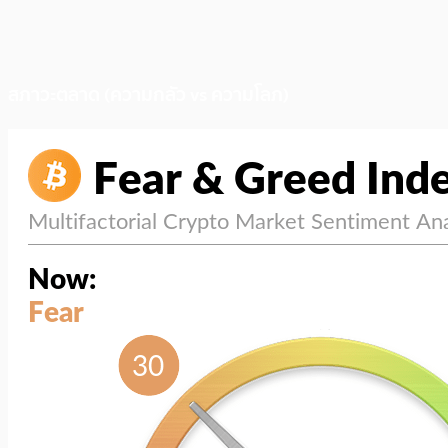
สภาวะตลาด (ความกลัว vs ความโลภ)