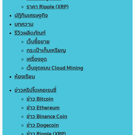
ราคา Ripple (XRP)
ปฏิทินเศรษฐกิจ
บทความ
รีวิวผลิตภัณฑ์
เว็บซื้อขาย
กระเป๋าเก็บเหรียญ
เครื่องขุด
เว็บขุดแบบ Cloud Mining
ห้องเรียน
ข่าวคริปโตเคอเรนซี่
ข่าว Bitcoin
ข่าว Ethereum
ข่าว Binance Coin
ข่าว Dogecoin
ข่าว Ripple (XRP)